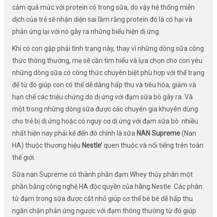
cảm quá mức với protein có trong sữa, do vậy hệ thống miễn
dịch của trẻ sẽ nhận diện sai lầm rằng protein đó là có hại và
phản ứng lại với nó gây ra những biểu hiện dị ứng.
Khi có con gặp phải tình trạng này, thay vì những dòng sữa công
thức thông thường, mẹ sẽ cần tìm hiểu và lựa chọn cho con yêu
những dòng sữa có công thức chuyên biệt phù hợp với thể trạng
để từ đó giúp con có thể dễ dàng hấp thu và tiêu hóa, giảm và
hạn chế các triệu chứng do dị ứng với đạm sữa bò gây ra. Và
một trong những dòng sữa được các chuyên gia khuyên dùng
cho trẻ bị dị ứng hoặc có nguy cơ dị ứng với đạm sữa bò nhiều
nhất hiện nay phải kể đến đó chính là sữa
NAN Supreme
(Nan
HA) thuộc thương hiệu
Nestle’
quen thuộc và nổi tiếng trên toàn
thế giới.
Sữa nan Supreme có thành phần đạm Whey thủy phân một
phần bằng công nghệ HA độc quyền của hãng Nestle. Các phân
tử đạm trong sữa được cắt nhỏ giúp cơ thể bé bé dễ hấp thu
ngăn chặn phản ứng ngược với đạm thông thường từ đó giúp