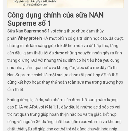
Công dụng chính của sữa NAN
Supreme số 1
Sữa
Nan Supreme số 1
với công thức chứa đạm thủy
phân
Whey protein
HA một phần có giá trị sinh học cao, đã được
chứng minh lâm sàng giúp trẻ dễ tiêu hóa và dễ hấp thu, tăng
cân đều, giảm thiểu tối đa được những nguyên nhân gây ra tình
trạng dị ứng. Đối với những trẻ sơ sinh có hệ tiêu hóa yếu cũng
như nhạy cảm quá mức và không được bú sữa mẹ đầy đủ thì
Nan Supreme chính là một sự lựa chọn rất phù hợp để có thể
dùng kết hợp hoặc thay thế hoàn toàn sữa mẹ trong trường hợp
cần thiết.
Không dừng lại ở đó, sản phẩm còn được bổ sung hàm lượng
cao DHA và ARA với tỷ lệ 1:1 , đây đều là những acid béo có vai
trò rất quan trọng giúp hoàn thiện não bộ và thị giác, kết hợp
cùng với nguồn 36 dưỡng chất bao gồm các vitamin và khoáng
chất thiết yếu sẽ giúp cho cơ thể trẻ dễ dàng chuyển hóa nhịp