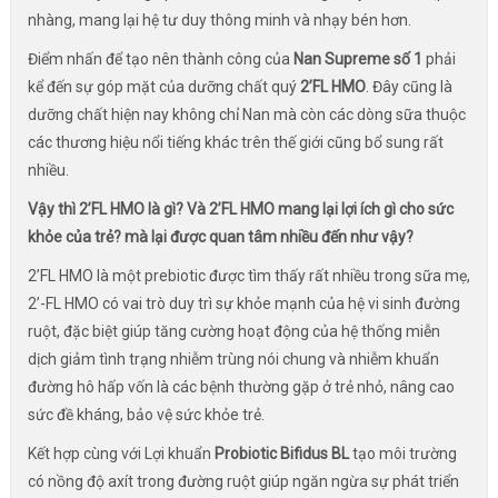
nhàng, mang lại hệ tư duy thông minh và nhạy bén hơn.
Điểm nhấn để tạo nên thành công của
Nan Supreme số 1
phải
kể đến sự góp mặt của dưỡng chất quý
2’FL HMO
. Đây cũng là
dưỡng chất hiện nay không chỉ Nan mà còn các dòng sữa thuộc
các thương hiệu nổi tiếng khác trên thế giới cũng bổ sung rất
nhiều.
Vậy thì 2’FL HMO là gì? Và 2’FL HMO mang lại lợi ích gì cho sức
khỏe của trẻ? mà lại được quan tâm nhiều đến như vậy?
2’FL HMO là một prebiotic được tìm thấy rất nhiều trong sữa mẹ,
2’-FL HMO có vai trò duy trì sự khỏe mạnh của hệ vi sinh đường
ruột, đặc biệt giúp tăng cường hoạt động của hệ thống miễn
dịch giảm tình trạng nhiễm trùng nói chung và nhiễm khuẩn
đường hô hấp vốn là các bệnh thường gặp ở trẻ nhỏ, nâng cao
sức đề kháng, bảo vệ sức khỏe trẻ.
Kết hợp cùng với Lợi khuẩn
Probiotic Bifidus BL
tạo môi trường
có nồng độ axít trong đường ruột giúp ngăn ngừa sự phát triển