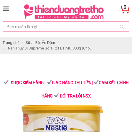
0
Trang chủ
Sữa - Bột Ăn Dặm
Nan Thụy Sĩ Supreme Số 1+ 2’FL HMO 800g (Cho...
ĐƯỢC KIỂM HÀNG |
GIAO HÀNG THU TIỀN |
CAM KẾT CHÍNH
HÃNG|
ĐỔI TRẢ LỖI NSX