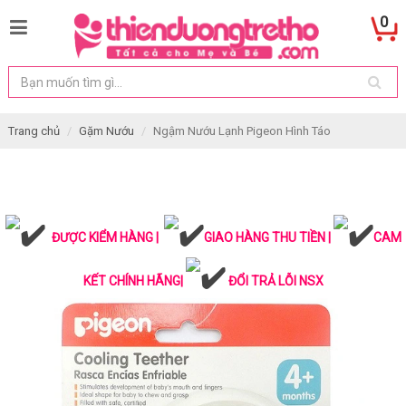
0
Trang chủ
Gặm Nướu
Ngậm Nướu Lạnh Pigeon Hình Táo
ĐƯỢC KIỂM HÀNG |
GIAO HÀNG THU TIỀN |
CAM
KẾT CHÍNH HÃNG|
ĐỔI TRẢ LỖI NSX