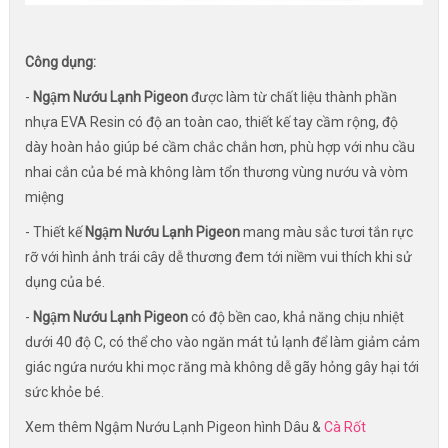
Công dụng:
-
Ngậm Nướu Lạnh Pigeon
được làm từ chất liệu thành phần
nhựa EVA Resin có độ an toàn cao, thiết kế tay cầm rộng, độ
dày hoàn hảo giúp bé cầm chắc chắn hơn, phù hợp với nhu cầu
nhai cắn của bé mà không làm tổn thương vùng nướu và vòm
miệng
- Thiết kế
Ngậm Nướu Lạnh Pigeon
mang màu sắc tươi tắn rực
rỡ với hình ảnh trái cây dễ thương đem tới niềm vui thích khi sử
dụng của bé.
-
Ngậm Nướu Lạnh Pigeon
có độ bền cao, khả năng chịu nhiệt
dưới 40 độ C, có thể cho vào ngăn mát tủ lạnh để làm giảm cảm
giác ngứa nướu khi mọc răng mà không dễ gãy hỏng gây hại tới
sức khỏe bé.
Xem thêm Ngậm Nướu Lạnh Pigeon hình Dâu &
Cà Rốt