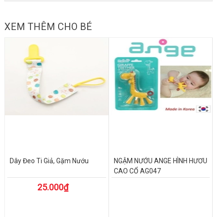
XEM THÊM CHO BÉ
Dây Đeo Ti Giả, Gặm Nướu
NGẬM NƯỚU ANGE HÌNH HƯƠU
CAO CỔ AG047
25.000₫