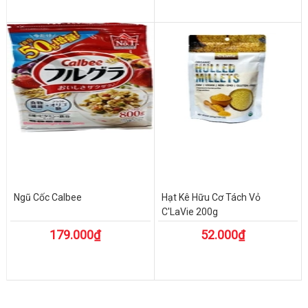
Ngũ Cốc Calbee
Hạt Kê Hữu Cơ Tách Vỏ
C'LaVie 200g
179.000₫
52.000₫