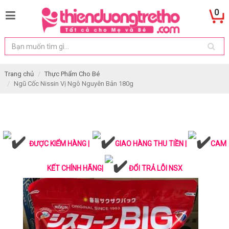
0
Trang chủ
Thực Phẩm Cho Bé
Ngũ Cốc Nissin Vị Ngô Nguyên Bản 180g
ĐƯỢC KIỂM HÀNG |
GIAO HÀNG THU TIỀN |
CAM
KẾT CHÍNH HÃNG|
ĐỔI TRẢ LỖI NSX