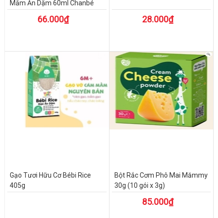
Mắm Ăn Dặm 60ml Chanbé
66.000₫
28.000₫
Gạo Tươi Hữu Cơ Bébi Rice
Bột Rắc Cơm Phô Mai Mămmy
405g
30g (10 gói x 3g)
85.000₫