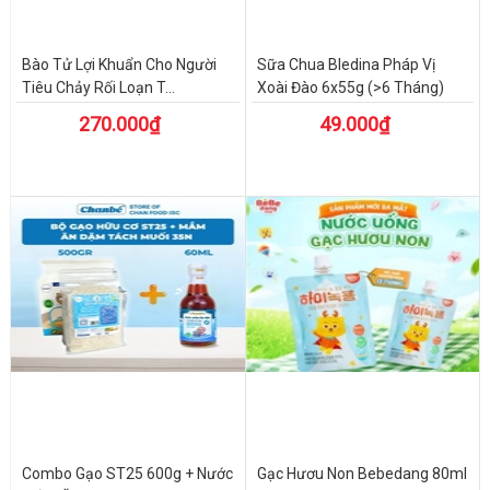
Bào Tử Lợi Khuẩn Cho Người
Sữa Chua Bledina Pháp Vị
Tiêu Chảy Rối Loạn T...
Xoài Đào 6x55g (>6 Tháng)
270.000₫
49.000₫
Combo Gạo ST25 600g + Nước
Gạc Hươu Non Bebedang 80ml