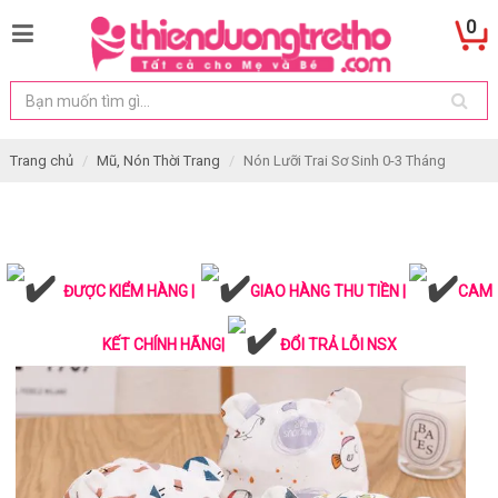
0
Trang chủ
Mũ, Nón Thời Trang
Nón Lưỡi Trai Sơ Sinh 0-3 Tháng
ĐƯỢC KIỂM HÀNG |
GIAO HÀNG THU TIỀN |
CAM
KẾT CHÍNH HÃNG|
ĐỔI TRẢ LỖI NSX