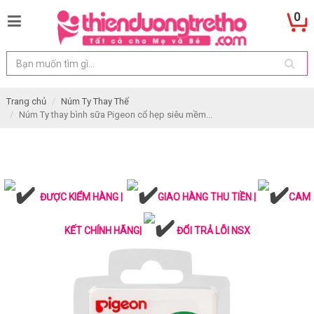
0
Trang chủ
Núm Ty Thay Thế
Núm Ty thay bình sữa Pigeon cổ hẹp siêu mềm...
ĐƯỢC KIỂM HÀNG |
GIAO HÀNG THU TIỀN |
CAM
KẾT CHÍNH HÃNG|
ĐỔI TRẢ LỖI NSX