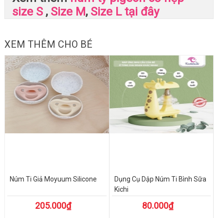
size S
,
Size M
,
Size L
tại đây
XEM THÊM CHO BÉ
Núm Ti Giả Moyuum Silicone
Dụng Cụ Dập Núm Ti Bình Sữa
Kichi
205.000₫
80.000₫