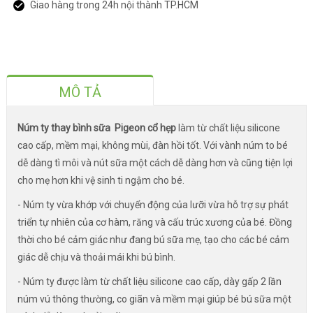
Giao hàng trong 24h nội thành TP.HCM
MÔ TẢ
Núm ty thay bình sữa Pigeon cổ hẹp
làm từ chất liệu silicone
cao cấp, mềm mại, không mùi, đàn hồi tốt. Với vành núm to bé
dễ dàng tì môi và nút sữa một cách dễ dàng hơn và cũng tiện lợi
cho mẹ hơn khi vệ sinh ti ngậm cho bé.
- Núm ty vừa khớp với chuyển động của lưỡi vừa hỗ trợ sự phát
triển tự nhiên của cơ hàm, răng và cấu trúc xương của bé. Đồng
thời cho bé cảm giác như đang bú sữa mẹ, tạo cho các bé cảm
giác dễ chịu và thoải mái khi bú bình.
- Núm ty được làm từ chất liệu silicone cao cấp, dày gấp 2 lần
núm vú thông thường, co giãn và mềm mại giúp bé bú sữa một