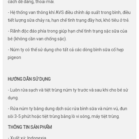
cách dễ dàng, thoải mái.
- Hệ thống van thông khí AVS điều chỉnh áp suất trong bình, điều
tiết lượng sữa chảy ra, hạn chế tình trạng đầy hơi, khó tiêu ở trẻ.
- Rãnh độc đáo phía trong giúp hạn chế tình trạng sặc sữa của
bé (không cần van chống sặc).
- Núm ty có thể sử dụng cho tất cả các dòng bình sữa cổ hẹp
pigeon
HƯỚNG DẪN SỬ DỤNG
- Luôn rửa sạch và tiệt trùng núm ty trước và sau khi cho bé sử
dụng.
- Rửa núm ty bằng dung dịch súc rửa bình sữa và núm vú, đun
sôi 3-5 phút hoặc tiệt trùng bằng lò vi sóng, máy tiệt trùng.
THÔNG TIN SẢN PHẨM
- Xuất xứ: Indonexia