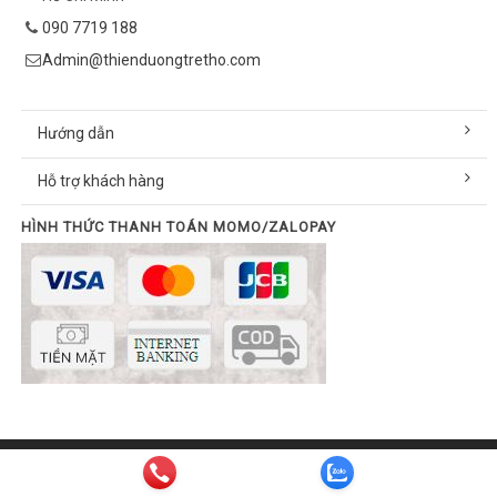
090 7719 188
Admin@thienduongtretho.com
Hướng dẫn
Hỗ trợ khách hàng
HÌNH THỨC THANH TOÁN MOMO/ZALOPAY
© Bản quyền thuộc về thienduongtretho.com | Cung cấp bởi
Sapo
Email:
info@thienduongtretho.com
| Hotline:
090 7719 188