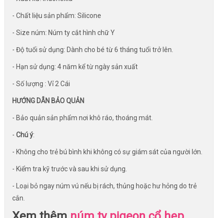
- Chất liệu sản phẩm: Silicone
- Size núm: Núm ty cắt hình chữ Y
- Độ tuổi sử dụng: Dành cho bé từ 6 tháng tuổi trở lên.
- Hạn sử dụng: 4 năm kể từ ngày sản xuất
- Số lượng : Vỉ 2 Cái
HƯỚNG DẪN BẢO QUẢN
- Bảo quản sản phẩm nơi khô ráo, thoáng mát.
-
Chú ý
:
- Không cho trẻ bú bình khi không có sự giám sát của người lớn.
- Kiểm tra kỹ trước và sau khi sử dụng.
- Loại bỏ ngay núm vú nếu bị rách, thủng hoặc hư hỏng do trẻ
cắn.
Xem thêm
núm ty pigeon cổ hẹp