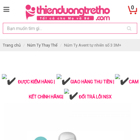
0
Trang chủ
Núm Ty Thay Thế
Núm Ty Avent tự nhiên số 3 3M+
ĐƯỢC KIỂM HÀNG |
GIAO HÀNG THU TIỀN |
CAM
KẾT CHÍNH HÃNG|
ĐỔI TRẢ LỖI NSX