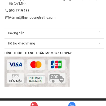
Hồ Chí Minh
090 7719 188
Admin@thienduongtretho.com
Hướng dẫn
Hỗ trợ khách hàng
HÌNH THỨC THANH TOÁN MOMO/ZALOPAY
© Bản quyền thuộc về thienduongtretho.com | Cung cấp bởi
Sapo