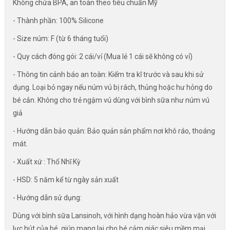
Không chứa BPA, an toàn theo tiêu chuẩn Mỹ
- Thành phần: 100% Silicone
- Size núm: F (từ 6 tháng tuổi)
- Quy cách đóng gói: 2 cái/vỉ (Mua lẻ 1 cái sẽ không có vỉ)
- Thông tin cảnh báo an toàn: Kiểm tra kĩ trước và sau khi sử
dụng. Loại bỏ ngay nếu núm vú bị rách, thủng hoặc hư hỏng do
bé cắn. Không cho trẻ ngậm vú dùng với bình sữa như núm vú
giả
- Hướng dẫn bảo quản: Bảo quản sản phẩm nơi khô ráo, thoáng
mát.
- Xuất xứ : Thổ Nhĩ Kỳ
- HSD: 5 năm kể từ ngày sản xuất
- Hướng dẫn sử dụng:
Dùng với bình sữa Lansinoh, với hình dạng hoàn hảo vừa vặn với
lực hút của bé, giúp mang lại cho bé cảm giác siêu mềm mại,