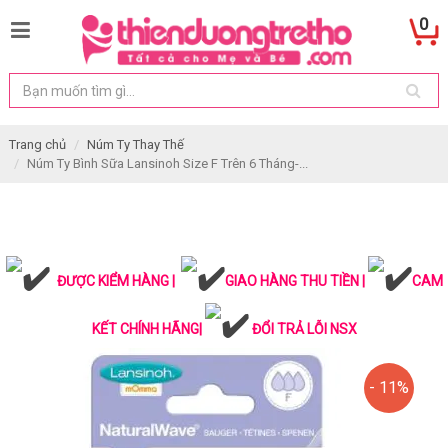
0
Trang chủ
Núm Ty Thay Thế
Núm Ty Bình Sữa Lansinoh Size F Trên 6 Tháng-...
ĐƯỢC KIỂM HÀNG |
GIAO HÀNG THU TIỀN |
CAM
KẾT CHÍNH HÃNG|
ĐỔI TRẢ LỖI NSX
- 11%