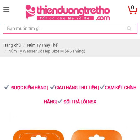
0
Trang chủ
Núm Ty Thay Thế
Núm Ty Wesser Cổ Hẹp Size M (4-6 Tháng)
ĐƯỢC KIỂM HÀNG |
GIAO HÀNG THU TIỀN |
CAM KẾT CHÍNH
HÃNG|
ĐỔI TRẢ LỖI NSX