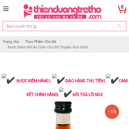
0
Trang chủ
Thực Phẩm Cho Bé
Nước Mắm Nhĩ Ăn Dặm Cho Bé Thuyền Xưa 65ml
ĐƯỢC KIỂM HÀNG |
GIAO HÀNG THU TIỀN |
CAM
KẾT CHÍNH HÃNG|
ĐỔI TRẢ LỖI NSX
- 6%