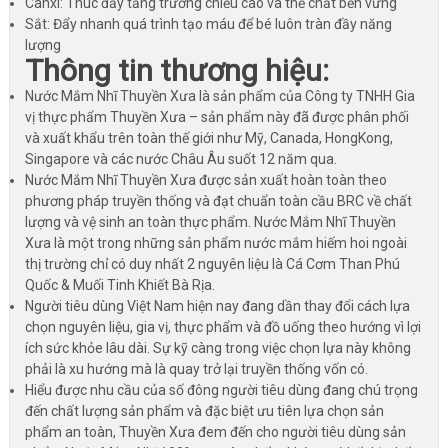
Canxi: Thúc đẩy tăng trưởng chiều cao và thể chất bền vững
Sắt: Đẩy nhanh quá trình tạo máu để bé luôn tràn đầy năng
lượng
Thông tin thương hiệu:
Nước Mắm Nhĩ Thuyền Xưa là sản phẩm của Công ty TNHH Gia
vị thực phẩm Thuyền Xưa – sản phẩm này đã được phân phối
và xuất khẩu trên toàn thế giới như Mỹ, Canada, HongKong,
Singapore và các nước Châu Âu suốt 12 năm qua.
Nước Mắm Nhĩ Thuyền Xưa được sản xuất hoàn toàn theo
phương pháp truyền thống và đạt chuẩn toàn cầu BRC về chất
lượng và vệ sinh an toàn thực phẩm. Nước Mắm Nhĩ Thuyền
Xưa là một trong những sản phẩm nước mắm hiếm hoi ngoài
thị trường chỉ có duy nhất 2 nguyên liệu là Cá Cơm Than Phú
Quốc & Muối Tinh Khiết Bà Rịa.
Người tiêu dùng Việt Nam hiện nay đang dần thay đổi cách lựa
chọn nguyên liệu, gia vị, thực phẩm và đồ uống theo hướng vì lợi
ích sức khỏe lâu dài. Sự kỹ càng trong việc chọn lựa này không
phải là xu hướng mà là quay trở lại truyền thống vốn có.
Hiểu được nhu cầu của số đông người tiêu dùng đang chú trọng
đến chất lượng sản phẩm và đặc biệt ưu tiên lựa chọn sản
phẩm an toàn, Thuyền Xưa đem đến cho người tiêu dùng sản