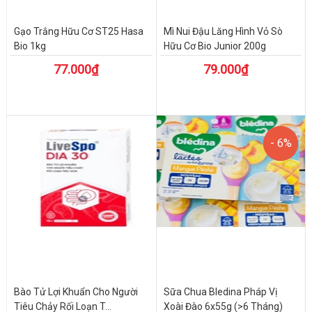
Gạo Trắng Hữu Cơ ST25 Hasa
Mì Nui Đậu Lăng Hình Vỏ Sò
Bio 1kg
Hữu Cơ Bio Junior 200g
77.000₫
79.000₫
- 6%
- 6%
Bào Tử Lợi Khuẩn Cho Người
Sữa Chua Bledina Pháp Vị
Tiêu Chảy Rối Loạn T...
Xoài Đào 6x55g (>6 Tháng)