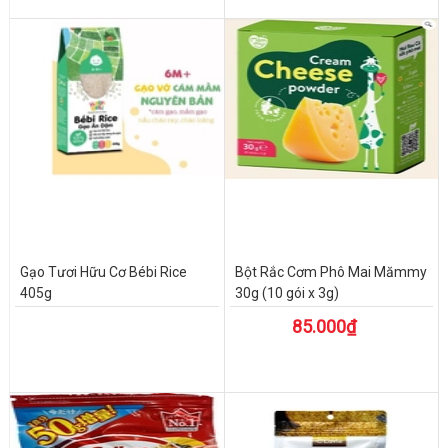
Gạo Tươi Hữu Cơ Bébi Rice
Bột Rắc Cơm Phô Mai Mămmy
405g
30g (10 gói x 3g)
85.000₫