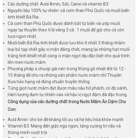
Các dưỡng chất: Acid Amin, Sắt, Canxi và vitamin B3
Nguyên liệu 100% tự nhiên: cá cơm than Phú Quốc và muối biển
tinh khiết Bà Rịa.
Cá cơm than Phú Quốc được đánh bắt từ biển và ướp muối
ngay tại thuyền theo tỉ lệ vàng 3 cá : 1 muối để giữ cho cá còn
tươi ngon nhất.
Muối biển Bà Rịa tinh khiết được lưu kho ít nhất 3 tháng nhằm
loại bỏ tạp chất gây vị mặn đắng chát, mang lại những hạt muối
trắng tinh khiết nhất cùng vị mặn ngọt dịu đặc biệt cho quá trình
lên men nước mắm.
Phương pháp ủ chượp gài nén trong thùng gỗ nhiệt đới từ 12 -
15 tháng để cho ra những sản phẩm nước mắm nhĩ Thuyền
Xưa hảo hạng và đúng chuẩn truyền thống.
Từng giọt nước mắm đạt được màu nâu hổ phách, có độ sánh,
hàm lượng đạm tự nhiên cao và hậu vị ngọt đậm đà đặc trưng.
Công dụng của các dưỡng chất trong Nước Mắm Ăn Dặm Cho
Con:
Acid Amin: cho bé đề kháng tối ưu và hệ tiêu hóa khỏe mạnh
Vitamin B3: Mang đến giấc ngủ ngon, tăng cường trí não và
thông minh vượt trội