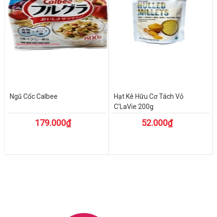
Ngũ Cốc Calbee
Hạt Kê Hữu Cơ Tách Vỏ
C'LaVie 200g
179.000₫
52.000₫