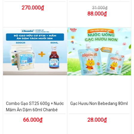
270.000₫
31.000₫
88.000₫
Combo Gạo ST25 600g + Nước
Gạc Hươu Non Bebedang 80ml
Mắm Ăn Dặm 60ml Chanbé
66.000₫
28.000₫