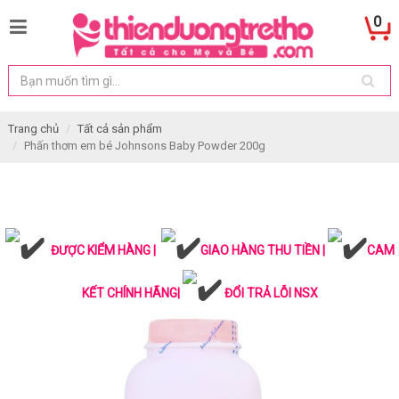
0
Trang chủ
Tất cả sản phẩm
Phấn thơm em bé Johnsons Baby Powder 200g
ĐƯỢC KIỂM HÀNG |
GIAO HÀNG THU TIỀN |
CAM
KẾT CHÍNH HÃNG|
ĐỔI TRẢ LỖI NSX