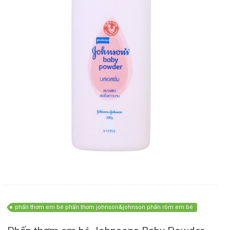
phấn thơm em bé phấn thơm johnson&johnson phấn rôm em bé