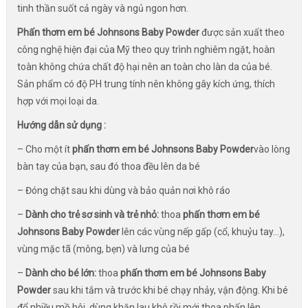
tinh thần suốt cả ngày và ngủ ngon hơn.
Phấn thơm em bé Johnsons Baby Powder
được sản xuất theo
công nghệ hiện đại của Mỹ theo quy trình nghiêm ngặt, hoàn
toàn không chứa chất độ hại nên an toàn cho làn da của bé.
Sản phẩm có độ PH trung tính nên không gây kích ứng, thích
hợp với mọi loại da.
Hướng dẫn sử dụng :
– Cho một ít
phấn thơm em bé Johnsons Baby Powder
vào lòng
bàn tay của bạn, sau đó thoa đều lên da bé
– Đóng chặt sau khi dùng và bảo quản nơi khô ráo
–
Dành cho trẻ sơ sinh và trẻ nhỏ:
thoa
phấn thơm em bé
Johnsons Baby Powder
lên các vùng nếp gấp (cổ, khuỷu tay…),
vùng mặc tã (mông, bẹn) và lưng của bé
–
Dành cho bé lớn:
thoa
phấn thơm em bé Johnsons Baby
Powder
sau khi tắm và trước khi bé chạy nhảy, vận động. Khi bé
đổ nhiều mồ hôi, dùng khăn lau khô rồi mới thoa phấn lên .