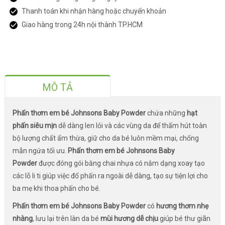
Thanh toán khi nhận hàng hoặc chuyển khoản
Giao hàng trong 24h nội thành TP.HCM
MÔ TẢ
Phấn thơm em bé Johnsons Baby Powder
chứa những
hạt
phấn siêu mịn
dễ dàng len lỏi và các vùng da để thấm hút toàn
bộ lượng chất ẩm thừa, giữ cho da bé luôn mềm mại, chống
mẫn ngứa tối ưu.
Phấn thơm em bé Johnsons Baby
Powder
được đóng gói bằng chai nhựa có nắm dạng xoay tạo
các lỗ li ti giúp việc đổ phấn ra ngoài dễ dàng, tạo sự tiện lợi cho
ba mẹ khi thoa phấn cho bé.
Phấn thơm em bé Johnsons Baby Powder
có
hương thơm nhẹ
nhàng
, lưu lại trên làn da bé
mùi hương dễ chịu
giúp bé thư giãn