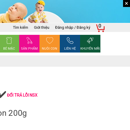
×
0
Tìm kiếm
Giới thiệu
Đăng nhập / Đăng ký
BÉ MẶC
SẢN PHẨM
NUÔI CON
LIÊN HỆ
KHUYẾN MÃI
ĐỔI TRẢ LỖI NSX
on 200g