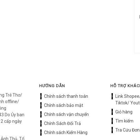
HƯỚNG DẪN
HỖ TRỢ KHÁ
ng Trẻ Thơ/
Chính sách thanh toán
Link Shopee
h offline/
Tiktok/ Yout
Chính sách bảo mật
óng
Giỏ hàng
Chính sách vận chuyển
3 Do Ủy ban
Tìm kiếm
12 cấp ngày
Chính Sách Đổi Trả
Tra Cứu Đơn
Chính sách Kiểm Hàng
 Ảnh Thủ, Tổ