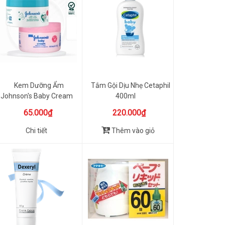
Kem Dưỡng Ẩm
Tắm Gội Dịu Nhẹ Cetaphil
Johnson's Baby Cream
400ml
50g
65.000₫
220.000₫
Chi tiết
Thêm vào giỏ