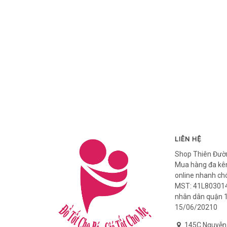
LIÊN HỆ
Shop Thiên Đườ
Mua hàng đa kên
online nhanh ch
MST: 41L803014
nhân dân quận 
15/06/20210
145C Nguyễn