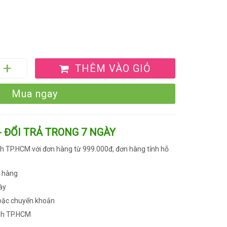
THÊM VÀO GIỎ
Mua ngay
- ĐỔI TRẢ TRONG 7 NGÀY
h TP.HCM với đơn hàng từ 999.000đ, đơn hàng tỉnh hỗ
n hàng
ày
oặc chuyển khoản
nh TP.HCM