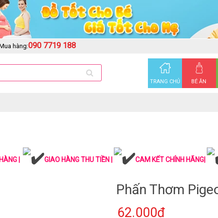
090 7719 188
Mua hàng:
TRANG CHỦ
BÉ ĂN
HÀNG |
GIAO HÀNG THU TIỀN |
CAM KẾT CHÍNH HÃNG|
Phấn Thơm Pige
62.000₫