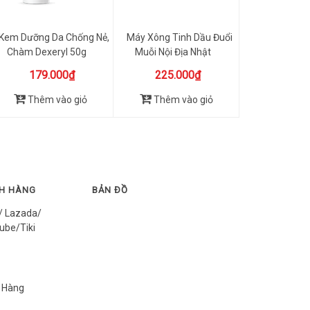
Kem Dưỡng Da Chống Nẻ,
Máy Xông Tinh Dầu Đuổi
Chàm Dexeryl 50g
Muỗi Nội Địa Nhật
179.000₫
225.000₫
Thêm vào giỏ
Thêm vào giỏ
CH HÀNG
BẢN ĐỒ
/ Lazada/
ube/Tiki
 Hàng