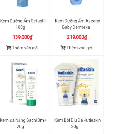
Kem Dưỡng Ẩm Cetaphil
Kem Dưỡng Ẩm Aveeno
100g
Baby Dermexa
Moisturizing C...
139.000₫
219.000₫
Thêm vào giỏ
Thêm vào giỏ
Kem Đa Năng Sachi 0m+
Kem Bôi Dịu Da Kutieskin
20g
30g