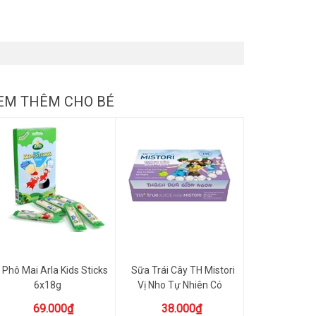
EM THÊM CHO BÉ
Phô Mai Arla Kids Sticks
Sữa Trái Cây TH Mistori
6x18g
Vị Nho Tự Nhiên Có
Thạc...
69.000₫
38.000₫