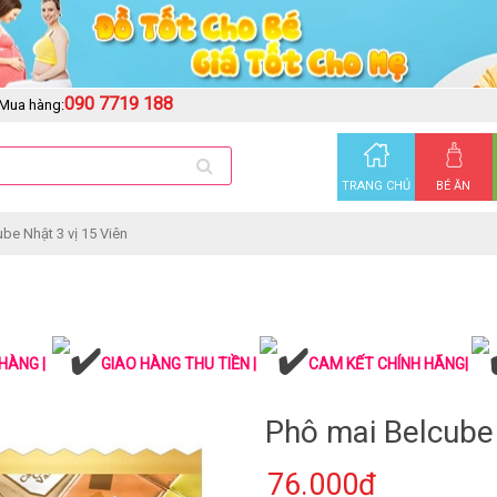
090 7719 188
Mua hàng:
TRANG CHỦ
BÉ ĂN
be Nhật 3 vị 15 Viên
HÀNG |
GIAO HÀNG THU TIỀN |
CAM KẾT CHÍNH HÃNG|
Phô mai Belcube 
76.000₫