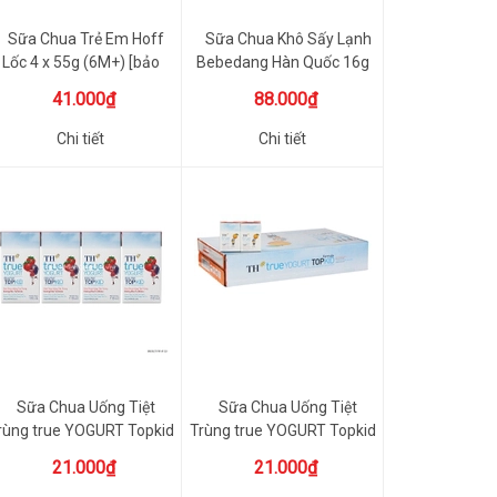
Sữa Chua Trẻ Em Hoff
Sữa Chua Khô Sấy Lạnh
Lốc 4 x 55g (6M+) [bảo
Bebedang Hàn Quốc 16g
quả...
Nhi...
41.000₫
88.000₫
Chi tiết
Chi tiết
Sữa Chua Uống Tiệt
Sữa Chua Uống Tiệt
rùng true YOGURT Topkid
Trùng true YOGURT Topkid
Vị ...
Vị ...
21.000₫
21.000₫