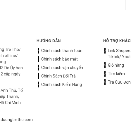
HƯỚNG DẪN
HỖ TRỢ KHÁ
ng Trẻ Thơ/
Chính sách thanh toán
Link Shopee
h offline/
Tiktok/ Yout
Chính sách bảo mật
óng
Giỏ hàng
Chính sách vận chuyển
3 Do Ủy ban
Tìm kiếm
12 cấp ngày
Chính Sách Đổi Trả
Tra Cứu Đơn
Chính sách Kiểm Hàng
 Ảnh Thủ, Tổ
iệp Thành,
Hồ Chí Minh
8
duongtretho.com