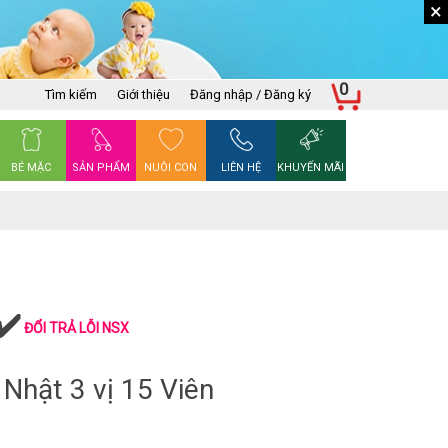
×
0
Tìm kiếm
Giới thiệu
Đăng nhập / Đăng ký
BÉ MẶC
SẢN PHẨM
NUÔI CON
LIÊN HỆ
KHUYẾN MÃI
ĐỔI TRẢ LỖI NSX
Nhật 3 vị 15 Viên