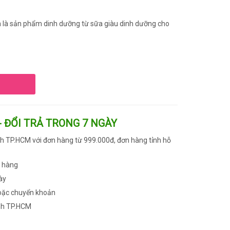
n là sản phẩm dinh dưỡng từ sữa giàu dinh dưỡng cho
- ĐỔI TRẢ TRONG 7 NGÀY
h TP.HCM với đơn hàng từ 999.000đ, đơn hàng tỉnh hỗ
n hàng
ày
oặc chuyển khoản
nh TP.HCM