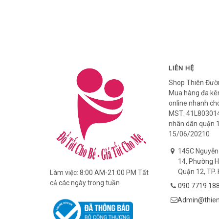
LIÊN HỆ
Shop Thiên Đườ
Mua hàng đa kên
online nhanh ch
MST: 41L803014
nhân dân quận 
15/06/20210
145C Nguyễn
14, Phường H
Quận 12, TP. 
Làm việc: 8:00 AM-21:00 PM Tất
cả các ngày trong tuần
090 7719 18
Admin@thien