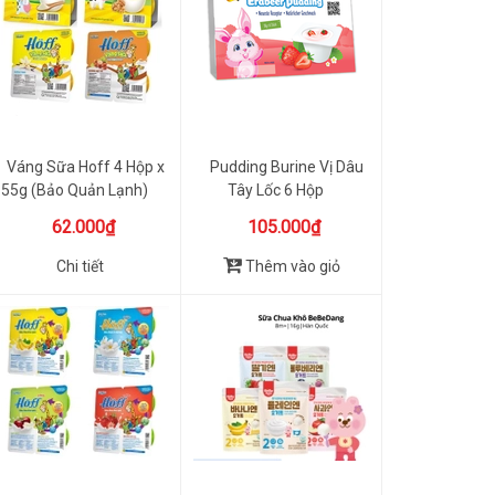
Váng Sữa Hoff 4 Hộp x
Pudding Burine Vị Dâu
55g (Bảo Quản Lạnh)
Tây Lốc 6 Hộp
62.000₫
105.000₫
Chi tiết
Thêm vào giỏ