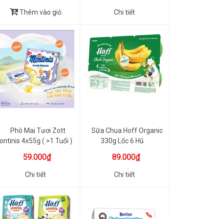
Thêm vào giỏ
Chi tiết
Phô Mai Tươi Zott
Sữa Chua Hoff Organic
ntinis 4x55g ( >1 Tuổi )
330g Lốc 6 Hũ
59.000₫
89.000₫
Chi tiết
Chi tiết