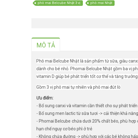
phô mai Belcube Nhật 3 vị
phô mai Nhật
MÔ TẢ
Phô mai Belcube Nhật là sản phẩm từ sữa, giàu canxi
dành cho bé nhỏ. Phomai Belcube Nhật gồm ba vị phô 
vitamin D giúp bé phát triển tốt cơ thể và tăng trưởn
Gồm 3 vị phô mai tự nhiên và phô mai đút lò
Ưu điểm:
-
Bổ sung canxi và vitamin cần thiết cho sự phát triển
- Bổ sung men lactic từ sữa tươi -> cải thiện khả năng
- Phomai Belcube chứa dưới 20% chất béo, phù hợp ch
hạn chế nguy cơ béo phì ở trẻ
- Không chứa đường -> phù hợp với các bé không hấ