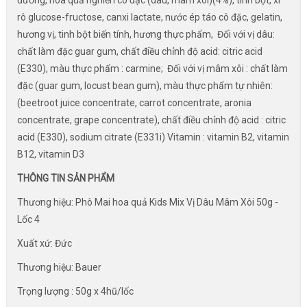
đường, hoa quả nghiền cô đặc (dâu, mâm xôi)(4%), tinh bột, xi
rô glucose-fructose, canxi lactate, nước ép táo cô đặc, gelatin,
hương vị, tinh bột biến tính, hương thực phẩm, Đối với vị dâu:
chất làm đặc guar gum, chất điều chỉnh độ acid: citric acid
(E330), màu thực phẩm : carmine; Đối với vị mâm xôi : chất làm
đặc (guar gum, locust bean gum), màu thực phẩm tự nhiên:
(beetroot juice concentrate, carrot concentrate, aronia
concentrate, grape concentrate), chất điều chỉnh độ acid : citric
acid (E330), sodium citrate (E331i) Vitamin : vitamin B2, vitamin
B12, vitamin D3
THÔNG TIN SẢN PHẨM
Thương hiệu: Phô Mai hoa quả Kids Mix Vị Dâu Mâm Xôi 50g -
Lốc 4
Xuất xứ: Đức
Thương hiệu: Bauer
Trọng lượng : 50g x 4hũ/lốc