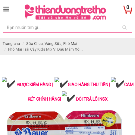
0
Trang chủ
Sữa Chua, Váng Sữa, Phô Mai
Phô Mai Trái Cây Kids Mix Vị Dâu Mâm Xôi...
ĐƯỢC KIỂM HÀNG |
GIAO HÀNG THU TIỀN |
CAM
KẾT CHÍNH HÃNG|
ĐỔI TRẢ LỖI NSX