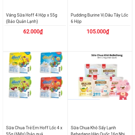
Váng Sữa Hoff 4 Hộp x 55g
Pudding Burine Vị Dâu Tây Lốc
(Bảo Quản Lạnh)
6 Hộp
62.000₫
105.000₫
Sữa Chua Trẻ Em Hoff Lốc 4 x
Sữa Chua Khô Sấy Lạnh
55g (6M+) [bảo quả...
Bebedang Hàn Quốc 16g Nhi...