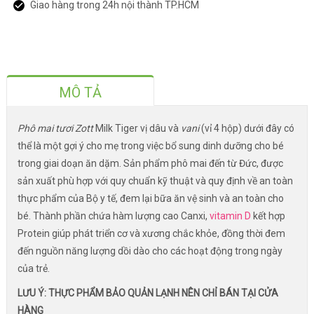
Giao hàng trong 24h nội thành TP.HCM
MÔ TẢ
Phô mai tươi Zott
Milk Tiger vị dâu và
vani
(vỉ 4 hộp) dưới đây có
thể là một gợi ý cho mẹ trong việc bổ sung dinh dưỡng cho bé
trong giai doạn ăn dặm. Sản phẩm phô mai đến từ Đức, được
sản xuất phù hợp với quy chuẩn kỹ thuật và quy định về an toàn
thực phẩm của Bộ y tế, đem lại bữa ăn vệ sinh và an toàn cho
bé. Thành phần chứa hàm lượng cao Canxi,
vitamin D
kết hợp
Protein giúp phát triển cơ và xương chắc khỏe, đồng thời đem
đến nguồn năng lượng dồi dào cho các hoạt động trong ngày
của trẻ.
LƯU Ý: THỰC PHẨM BẢO QUẢN LẠNH NÊN CHỈ BÁN TẠI CỬA
HÀNG