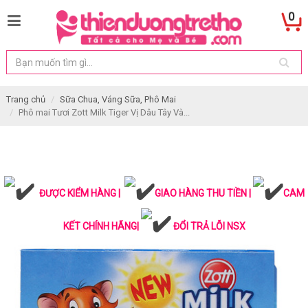
0
Trang chủ
Sữa Chua, Váng Sữa, Phô Mai
Phô mai Tươi Zott Milk Tiger Vị Dâu Tây Và...
ĐƯỢC KIỂM HÀNG |
GIAO HÀNG THU TIỀN |
CAM
KẾT CHÍNH HÃNG|
ĐỔI TRẢ LỖI NSX