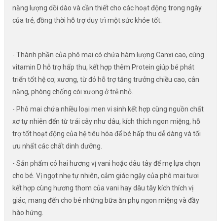
năng lượng dồi dào và cần thiết cho các hoạt động trong ngày
của trẻ, đồng thời hỗ trợ duy trì một sức khỏe tốt.
- Thành phần của phô mai có chứa hàm lượng Canxi cao, cùng
vitamin D hỗ trợ hấp thu, kết hợp thêm Protein giúp bé phát
triển tốt hệ cơ, xương, từ đó hỗ trợ tăng trưởng chiều cao, cân
nặng, phòng chống còi xương ở trẻ nhỏ.
- Phô mai chứa nhiều loại men vi sinh kết hợp cùng nguồn chất
xơ tự nhiên đến từ trái cây như dâu, kích thích ngon miệng, hỗ
trợ tốt hoạt động của hệ tiêu hóa để bé hấp thu dễ dàng và tối
ưu nhất các chất dinh dưỡng.
- Sản phẩm có hai hương vị vani hoặc dâu tây để mẹ lựa chọn
cho bé. Vị ngọt nhẹ tự nhiên, cảm giác ngậy của phô mai tươi
kết hợp cùng hương thơm của vani hay dâu tây kích thích vị
giác, mang đến cho bé những bữa ăn phụ ngon miệng và đầy
hào hứng.