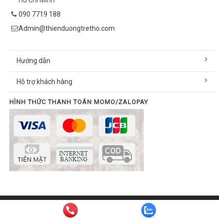
090 7719 188
Admin@thienduongtretho.com
Hướng dẫn
Hỗ trợ khách hàng
HÌNH THỨC THANH TOÁN MOMO/ZALOPAY
© Bản quyền thuộc về thienduongtretho.com | Cung cấp bởi
Sapo
Email:
info@thienduongtretho.com
| Hotline:
090 7719 188