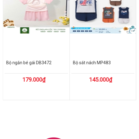
Bộ ngắn bé gái DB3472
Bộ sát nách MP483
179.000₫
145.000₫