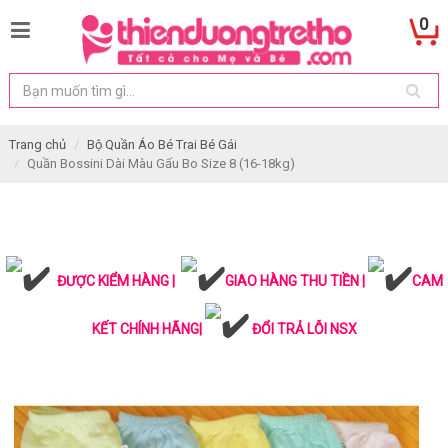
0
Trang chủ
Bộ Quần Áo Bé Trai Bé Gái
Quần Bossini Dài Màu Gấu Bo Size 8 (16-18kg)
ĐƯỢC KIỂM HÀNG |
GIAO HÀNG THU TIỀN |
CAM
KẾT CHÍNH HÃNG|
ĐỔI TRẢ LỖI NSX