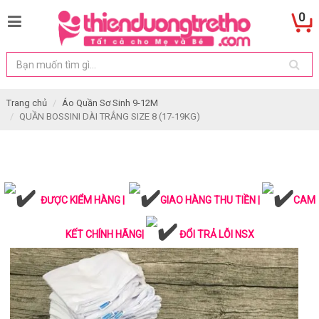
0
Trang chủ
Áo Quần Sơ Sinh 9-12M
QUẦN BOSSINI DÀI TRẮNG SIZE 8 (17-19KG)
ĐƯỢC KIỂM HÀNG |
GIAO HÀNG THU TIỀN |
CAM
KẾT CHÍNH HÃNG|
ĐỔI TRẢ LỖI NSX