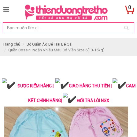
0
Trang chủ
Bộ Quần Áo Bé Trai Bé Gái
Quần Bossini Ngắn Nhiều Màu Có Viền Size 6(13-15kg)
ĐƯỢC KIỂM HÀNG |
GIAO HÀNG THU TIỀN |
CAM
KẾT CHÍNH HÃNG|
ĐỔI TRẢ LỖI NSX