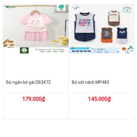
Bộ ngắn bé gái DB3472
Bộ sát nách MP483
179.000₫
145.000₫