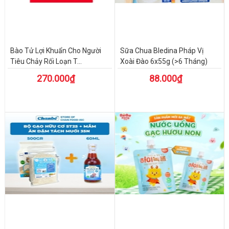
Bào Tử Lợi Khuẩn Cho Người
Sữa Chua Bledina Pháp Vị
Tiêu Chảy Rối Loạn T...
Xoài Đào 6x55g (>6 Tháng)
270.000₫
88.000₫