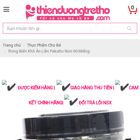
0
Trang chủ
Thực Phẩm Cho Bé
Rong Biển Khô Ăn Liền Pakutto Nori 60 Miếng
ĐƯỢC KIỂM HÀNG |
GIAO HÀNG THU TIỀN |
CAM
KẾT CHÍNH HÃNG|
ĐỔI TRẢ LỖI NSX