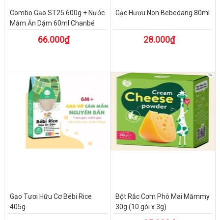
Combo Gạo ST25 600g + Nước
Gạc Hươu Non Bebedang 80ml
Mắm Ăn Dặm 60ml Chanbé
66.000₫
28.000₫
Gạo Tươi Hữu Cơ Bébi Rice
Bột Rắc Cơm Phô Mai Mămmy
405g
30g (10 gói x 3g)