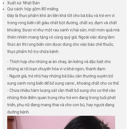
Xuất xứ: Nhật Bản
Qui cách: hộp gồm 80 miếng.
Đây là thực phẩm khô ăn liền khá tốt cho bà bầu và trẻ em vì
trong rong biển rất giàu chất bột đường, chất xơ, đạm và chất
khoáng. Được ví như một rau xanh vị hải sản, một món quà mà
thiên nhiên mang tặng vô cùng quý giá. Ngoài việc dùng làm
thức ăn thì rong biển còn được dùng cho việc bào chế thuốc,
thực phẩm hỗ trợ chữa bệnh.
- Thích hợp cho những ai ăn chay, ăn kiêng và đặc biệt cho
những ai rối loạn chuyển hóa vì vị khá ngon, thanh đạm.
- Người già, trẻ nhỏ hay những bà bầu cần thường xuyên bổ
sung canh rong biển để bổ sung canxi , khoáng chất cho cơ thể.
- Chứa nhiều hàm lượng sắt cần thiết bổ sung cho cơ thể vào
những thời điểm quan trọng như trẻ em đang trong tuổi phát
triển, phụ nữ đang mang thai và cho con bú, hay người đang
dưỡng bệnh.