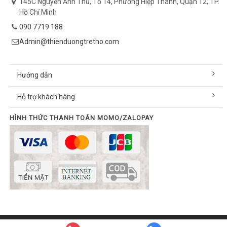
145C Nguyễn Ảnh Thủ, Tổ 14, Phường Hiệp Thành, Quận 12, TP.
Hồ Chí Minh
090 7719 188
Admin@thienduongtretho.com
Hướng dẫn
Hỗ trợ khách hàng
HÌNH THỨC THANH TOÁN MOMO/ZALOPAY
© Bản quyền thuộc về thienduongtretho.com | Cung cấp bởi
Sapo