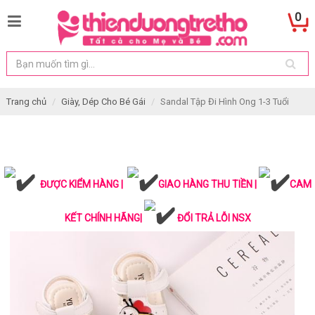
0
Trang chủ
Giày, Dép Cho Bé Gái
Sandal Tập Đi Hình Ong 1-3 Tuổi
ĐƯỢC KIỂM HÀNG |
GIAO HÀNG THU TIỀN |
CAM
KẾT CHÍNH HÃNG|
ĐỔI TRẢ LỖI NSX