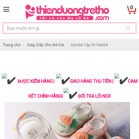
0
Trang chủ
Giày, Dép Cho Bé Gái
Sandal Tập Đi Rabbit
ĐƯỢC KIỂM HÀNG |
GIAO HÀNG THU TIỀN |
CAM
KẾT CHÍNH HÃNG|
ĐỔI TRẢ LỖI NSX