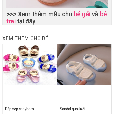
>>> Xem thêm mẫu cho
bé gái
và
bé
trai
tại đây
XEM THÊM CHO BÉ
Dép xốp capybara
Sandal quai lưới