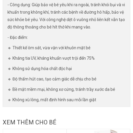
- Công dụng: Giúp bảo vệ bé yêu khi ra ngoài, tránh khói bụi và vi
khuẩn trong không khí, tránh các bệnh về đường hô hấp, bảo vệ
sức khỏe bé yêu. Với công nghệ dệt ô vuông nhỏ liên kết vẫn tạo
độ thông thoáng cho bé hít thở khi mang vào.
- Đặc điểm:
🔹 Thiết kế ôm sát, vừa vặn với khuôn mặt bé
🔹 Kháng tia UV, kháng khuẩn vượt trội đến 75%
🔹 Không sử dụng hóa chất độc hại
🔹 Độ thấm hút cao, tạo cảm giác dễ chịu cho bé
🔹 Bề mặt mềm mại, không xơ cứng, tránh trầy xước da bé
🔹 Không xù lông, mất định hình sau mỗi lần giặt
XEM THÊM CHO BÉ