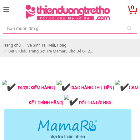
0
Trang chủ
Vệ Sinh Tai, Mũi, Họng
Set 3 Khẩu Trang Sợi Tre Mamaru Cho Bé 0-12...
ĐƯỢC KIỂM HÀNG |
GIAO HÀNG THU TIỀN |
CAM
KẾT CHÍNH HÃNG|
ĐỔI TRẢ LỖI NSX