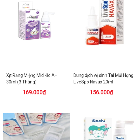
Xịt Răng Miệng Mid Kid A+
Dung dịch vệ sinh Tai Mũi Họng
30ml (3 Tháng)
LiveSpo Navax 20ml
169.000₫
156.000₫