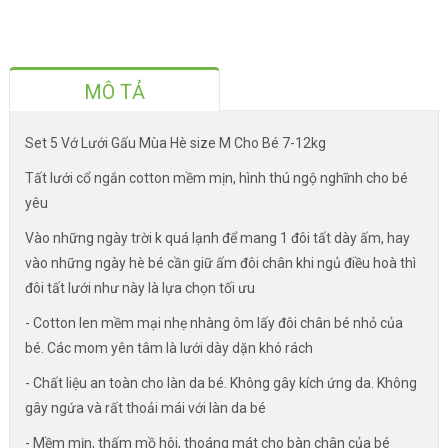
MÔ TẢ
Set 5 Vớ Lưới Gấu Mùa Hè size M Cho Bé 7-12kg
Tất lưới cổ ngắn cotton mềm mịn, hình thú ngộ nghĩnh cho bé
yêu
Vào những ngày trời k quá lạnh để mang 1 đôi tất dày ấm, hay
vào những ngày hè bé cần giữ ấm đôi chân khi ngủ điều hoà thì
đôi tất lưới như này là lựa chọn tối ưu
- Cotton len mềm mại nhẹ nhàng ôm lấy đôi chân bé nhỏ của
bé. Các mom yên tâm là lưới dày dặn khó rách
- Chất liệu an toàn cho làn da bé. Không gây kích ứng da. Không
gây ngứa và rất thoải mái với làn da bé
- Mềm mịn, thấm mồ hôi, thoáng mát cho bàn chân của bé