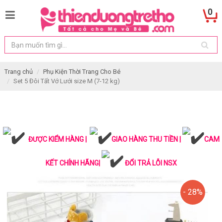
0
Trang chủ
Phụ Kiện Thời Trang Cho Bé
Set 5 Đôi Tất Vớ Lưới size M (7-12 kg)
ĐƯỢC KIỂM HÀNG |
GIAO HÀNG THU TIỀN |
CAM
KẾT CHÍNH HÃNG|
ĐỔI TRẢ LỖI NSX
- 28%