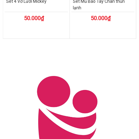
Set 4 Vớ Lưới Mickey
Set Mũ Bao Tay Chân thun
lạnh
50.000₫
50.000₫