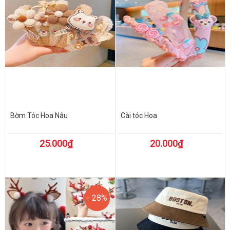
Bờm Tóc Hoa Nâu
Cài tóc Hoa
25.000₫
20.000₫
- 28%
- 28%