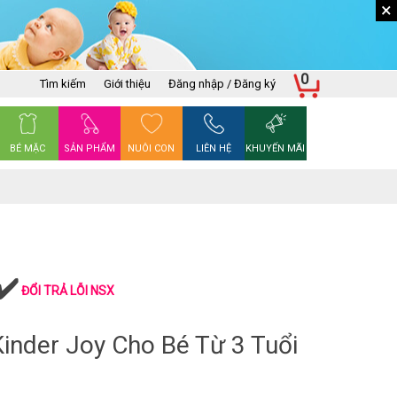
×
0
Tìm kiếm
Giới thiệu
Đăng nhập / Đăng ký
BÉ MẶC
SẢN PHẨM
NUÔI CON
LIÊN HỆ
KHUYẾN MÃI
ĐỔI TRẢ LỖI NSX
inder Joy Cho Bé Từ 3 Tuổi