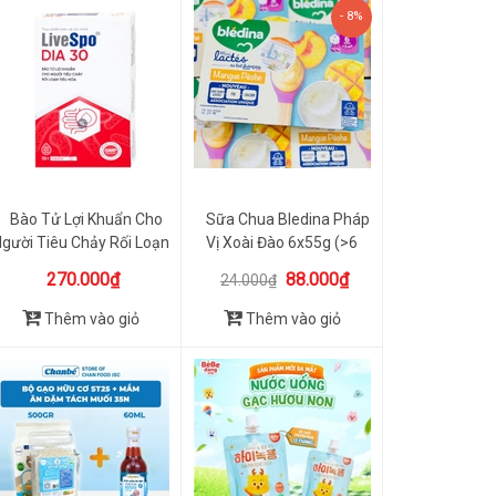
- 8%
Bào Tử Lợi Khuẩn Cho
Sữa Chua Bledina Pháp
gười Tiêu Chảy Rối Loạn
Vị Xoài Đào 6x55g (>6
T...
Tháng)
270.000₫
88.000₫
24.000₫
Thêm vào giỏ
Thêm vào giỏ