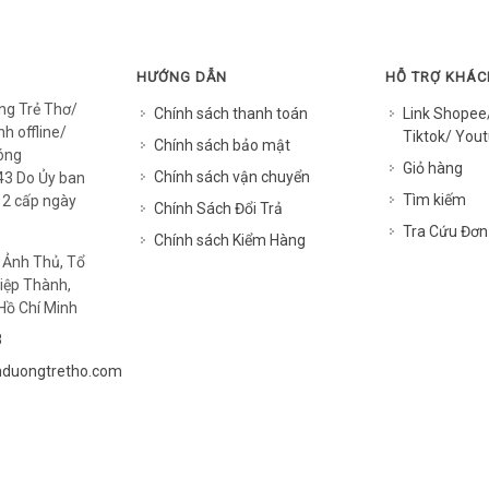
HƯỚNG DẪN
HỖ TRỢ KHÁ
ng Trẻ Thơ/
Chính sách thanh toán
Link Shopee
h offline/
Tiktok/ Yout
Chính sách bảo mật
óng
Giỏ hàng
Chính sách vận chuyển
3 Do Ủy ban
Tìm kiếm
12 cấp ngày
Chính Sách Đổi Trả
Tra Cứu Đơn
Chính sách Kiểm Hàng
 Ảnh Thủ, Tổ
iệp Thành,
Hồ Chí Minh
8
duongtretho.com