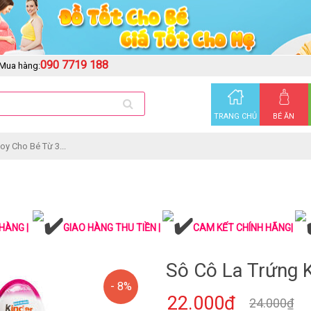
090 7719 188
Mua hàng:
TRANG CHỦ
BÉ ĂN
oy Cho Bé Từ 3...
HÀNG |
GIAO HÀNG THU TIỀN |
CAM KẾT CHÍNH HÃNG|
Sô Cô La Trứng K
- 8%
22.000₫
24.000₫