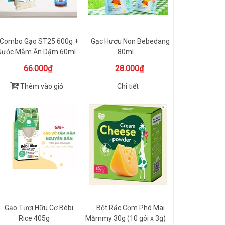
Combo Gạo ST25 600g +
Gạc Hươu Non Bebedang
Nước Mắm Ăn Dặm 60ml
80ml
Chanbé
66.000₫
28.000₫
Thêm vào giỏ
Chi tiết
Gạo Tươi Hữu Cơ Bébi
Bột Rắc Cơm Phô Mai
Rice 405g
Mămmy 30g (10 gói x 3g)