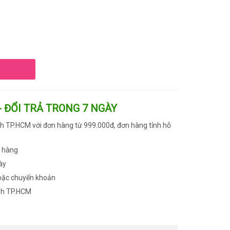
- ĐỔI TRẢ TRONG 7 NGÀY
h TP.HCM với đơn hàng từ 999.000đ, đơn hàng tỉnh hỗ
n hàng
ày
oặc chuyển khoản
nh TP.HCM