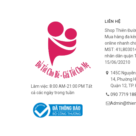
LIÊN HỆ
Shop Thiên Đườ
Mua hàng đa kên
online nhanh ch
MST: 41L803014
nhân dân quận 
15/06/20210
145C Nguyễn
14, Phường H
Quận 12, TP. 
Làm việc: 8:00 AM-21:00 PM Tất
cả các ngày trong tuần
090 7719 18
Admin@thien