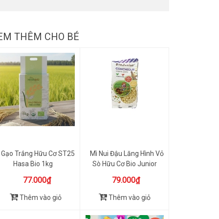
EM THÊM CHO BÉ
Gạo Trắng Hữu Cơ ST25
Mì Nui Đậu Lăng Hình Vỏ
Hasa Bio 1kg
Sò Hữu Cơ Bio Junior
200g
77.000₫
79.000₫
Thêm vào giỏ
Thêm vào giỏ