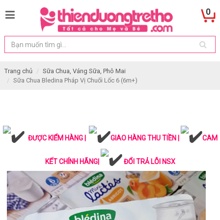
0
Trang chủ
Sữa Chua, Váng Sữa, Phô Mai
Sữa Chua Bledina Pháp Vị Chuối Lốc 6 (6m+)
ĐƯỢC KIỂM HÀNG |
GIAO HÀNG THU TIỀN |
CAM
KẾT CHÍNH HÃNG|
ĐỔI TRẢ LỖI NSX