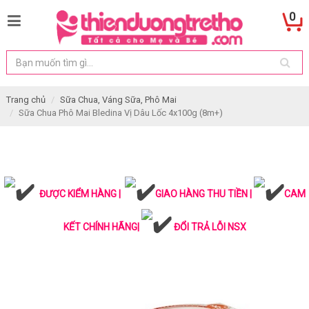
0
Trang chủ
Sữa Chua, Váng Sữa, Phô Mai
Sữa Chua Phô Mai Bledina Vị Dâu Lốc 4x100g (8m+)
ĐƯỢC KIỂM HÀNG |
GIAO HÀNG THU TIỀN |
CAM
KẾT CHÍNH HÃNG|
ĐỔI TRẢ LỖI NSX