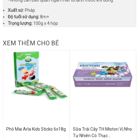
- Không cần bảo quản ngăn mát tủ lạnh trước khi dùng.
Xuất xứ:
Pháp
Độ tuổi sử dụng:
8m+
Trọng lượng:
100g x 4 hộp
XEM THÊM CHO BÉ
Phô Mai Arla Kids Sticks 6x18g
Sữa Trái Cây TH Mistori Vị Nho
Tự Nhiên Có Thạc...