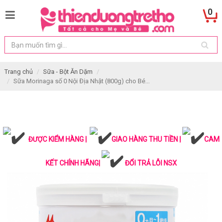
0
Trang chủ
Sữa - Bột Ăn Dặm
Sữa Morinaga số 0 Nội Địa Nhật (800g) cho Bé...
ĐƯỢC KIỂM HÀNG |
GIAO HÀNG THU TIỀN |
CAM
KẾT CHÍNH HÃNG|
ĐỔI TRẢ LỖI NSX