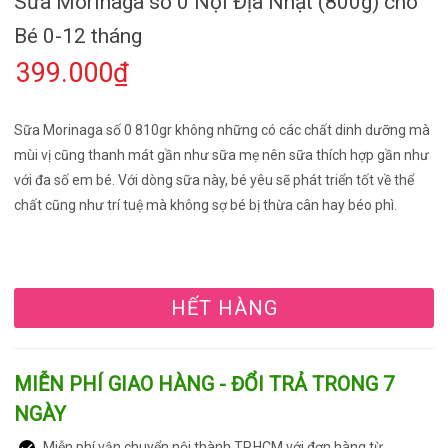
Sữa Morinaga số 0 Nội Địa Nhật (800g) cho
Bé 0-12 tháng
399.000₫
Sữa Morinaga số 0 810gr không những có các chất dinh dưỡng mà
mùi vị cũng thanh mát gần như sữa mẹ nên sữa thích hợp gần như
với đa số em bé. Với dòng sữa này, bé yêu sẽ phát triển tốt về thể
chất cũng như trí tuệ mà không sợ bé bị thừa cân hay béo phì.
HẾT HÀNG
MIỄN PHÍ GIAO HÀNG - ĐỔI TRẢ TRONG 7
NGÀY
Miễn phí vận chuyển nội thành TP.HCM với đơn hàng từ