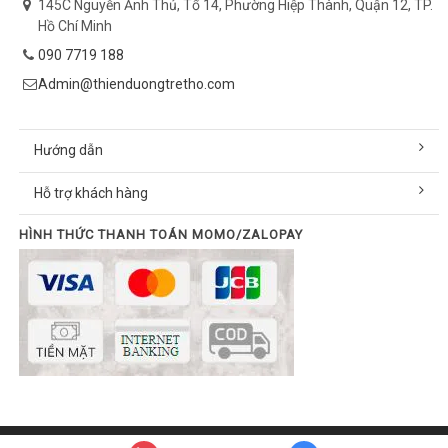
145C Nguyễn Ảnh Thủ, Tổ 14, Phường Hiệp Thành, Quận 12, TP.
Hồ Chí Minh
090 7719 188
Admin@thienduongtretho.com
Hướng dẫn
Hỗ trợ khách hàng
HÌNH THỨC THANH TOÁN MOMO/ZALOPAY
© Bản quyền thuộc về thienduongtretho.com | Cung cấp bởi
Sapo