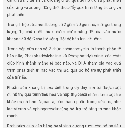
canxi sữa, vitamin và khoáng chất, qua đó hỗ trợ sự phát triển
của răng và xương, đồng thời thúc đẩy quá trình tăng trưởng và
phát triển.
Trong 1 hộp sữa non ILdong số 2 gồm 90 gói nhỏ, mỗi gói trọng
lượng 1g chứa bột thực phẩm chức năng để hòa vào nước
khoảng 50 độ C cho trẻ uống. Bột dễ hòa tan, dễ uống
Trong hộp sữa non số 2 chứa sphingomyelin, là thành phần tế
bào não, Phosphatidylcholine và Phosphatidylserine, các chất
giúp hình thành màng tế bào não, và DHA tham gia vào quá
trình phát triển trí não vào thị lực, qua đó
hỗ trợ sự phát triển
của trí não.
Khuẩn sữa không bị tiêu diệt trong dạ dày mà tới được ruột
để
hỗ trợ quá trình tiêu hóa và hấp thụ canxi
nhằm làm ruột trẻ
khỏe mạnh hơn. Ngoài ra, các thành phần trong sữa mẹ như
lactoferrin và sphingomyelincũng hỗ trợ trẻ tăng trưởng khỏe
mạnh.
Probiotics giúp cân bằng hệ vi sinh đường ruột, cho bé hệ tiêu