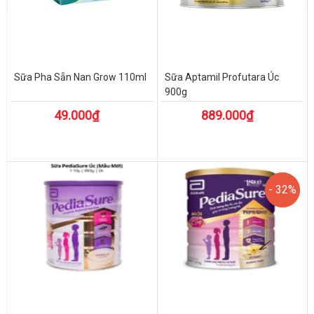
Sữa Pha Sẵn Nan Grow 110ml
Sữa Aptamil Profutara Úc
900g
49.000₫
889.000₫
- 32%
- 32%