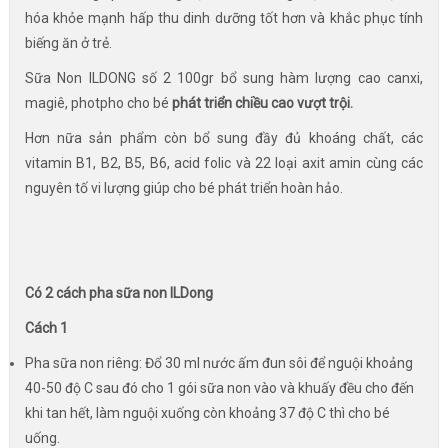
hóa khỏe mạnh hấp thu dinh dưỡng tốt hơn và khắc phục tính
biếng ăn ở trẻ.
Sữa Non ILDONG số 2 100gr bổ sung hàm lượng cao canxi,
magiê, photpho cho bé
phát triển chiều cao vượt trội.
Hơn nữa sản phẩm còn bổ sung đầy đủ khoáng chất, các
vitamin B1, B2, B5, B6, acid folic và 22 loại axit amin cùng các
nguyên tố vi lượng giúp cho bé phát triển hoàn hảo.
Có 2 cách pha sữa non ILDong
Cách 1
Pha sữa non riêng: Đổ 30 ml nước ấm đun sôi để nguội khoảng
40-50 độ C sau đó cho 1 gói sữa non vào và khuấy đều cho đến
khi tan hết, làm nguội xuống còn khoảng 37 độ C thì cho bé
uống.