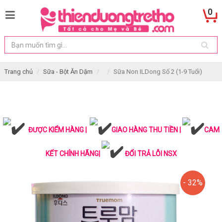
0
Trang chủ
Sữa - Bột Ăn Dặm
Sữa Non ILDong Số 2 (1-9 Tuổi)
ĐƯỢC KIỂM HÀNG |
GIAO HÀNG THU TIỀN |
CAM
KẾT CHÍNH HÃNG|
ĐỔI TRẢ LỖI NSX
- 32%