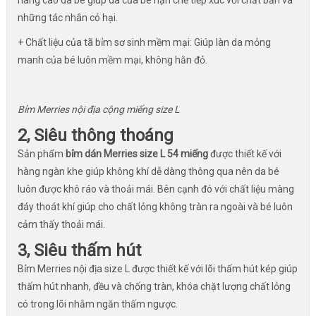
nâng cao da bé giúp da của bé hạn chế tiếp xúc với chất bẩn và
những tác nhân có hại.
+ Chất liệu của tã bỉm sơ sinh mềm mại: Giúp làn da mỏng
manh của bé luôn mềm mại, không hằn đỏ.
Bỉm Merries nội địa cộng miếng size L
2, Siêu thông thoáng
Sản phẩm
bỉm dán Merries size L 54 miếng
được thiết kế với
hàng ngàn khe giúp không khí dễ dàng thông qua nên da bé
luôn được khô ráo và thoải mái. Bên cạnh đó với chất liệu màng
đáy thoát khí giúp cho chất lỏng không tràn ra ngoài và bé luôn
cảm thấy thoải mái.
3, Siêu thấm hút
Bỉm Merries nội địa size L được thiết kế với lõi thấm hút kép giúp
thấm hút nhanh, đều và chống tràn, khóa chặt lượng chất lỏng
có trong lõi nhằm ngăn thấm ngược.