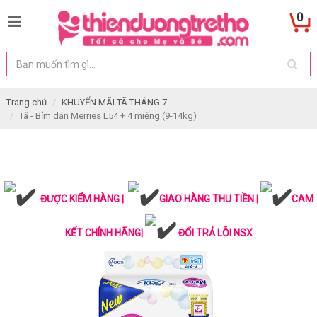
0
Trang chủ
KHUYẾN MÃI TÃ THÁNG 7
Tã - Bỉm dán Merries L54 + 4 miếng (9-14kg)
ĐƯỢC KIỂM HÀNG |
GIAO HÀNG THU TIỀN |
CAM
KẾT CHÍNH HÃNG|
ĐỔI TRẢ LỖI NSX