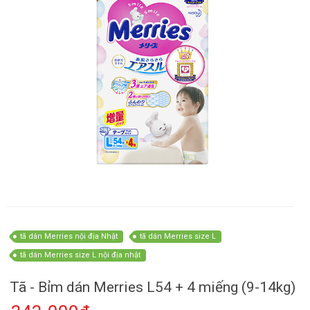
tã dán Merries nội địa Nhật
tã dán Merries size L
tã dán Merries size L nội địa nhật
Tã - Bỉm dán Merries L54 + 4 miếng (9-14kg)