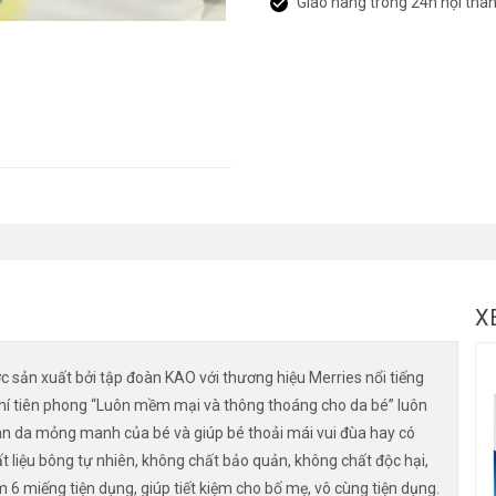
Giao hàng trong 24h nội thà
X
c sản xuất bởi tập đoàn KAO với thương hiệu Merries nổi tiếng
u chí tiên phong “Luôn mềm mại và thông thoáng cho da bé” luôn
n da mỏng manh của bé và giúp bé thoải mái vui đùa hay có
liệu bông tự nhiên, không chất bảo quản, không chất độc hại,
 6 miếng tiện dụng, giúp tiết kiệm cho bố mẹ, vô cùng tiện dụng.