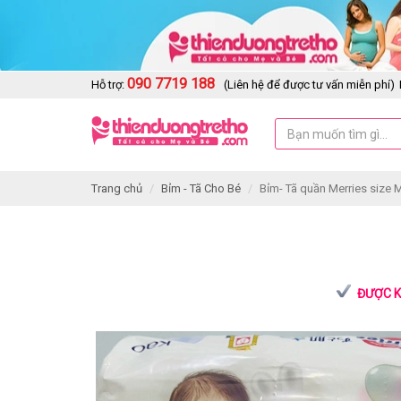
090 7719 188
Hỗ trợ:
(Liên hệ để được tư vấn miễn phí)
Trang chủ
Bỉm - Tã Cho Bé
Bỉm- Tã quần Merries size M
ĐƯỢC K