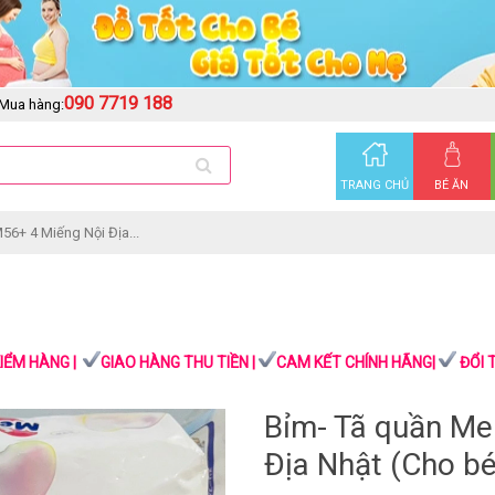
090 7719 188
Mua hàng:
TRANG CHỦ
BÉ ĂN
56+ 4 Miếng Nội Địa...
IỂM HÀNG |
GIAO HÀNG THU TIỀN |
CAM KẾT CHÍNH HÃNG|
ĐỔI 
Bỉm- Tã quần Me
Địa Nhật (Cho bé