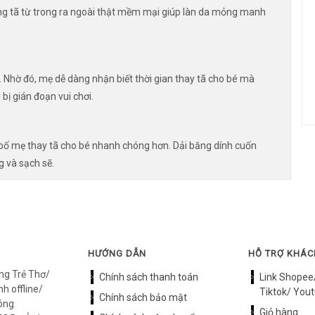
iếng tã từ trong ra ngoài thật mềm mại giúp làn da mỏng manh
. Nhờ đó, mẹ dễ dàng nhận biết thời gian thay tã cho bé mà
bị gián đoạn vui chơi.
 bố mẹ thay tã cho bé nhanh chóng hơn. Dải băng dính cuốn
g và sạch sẽ.
HƯỚNG DẪN
HỖ TRỢ KHÁ
ng Trẻ Thơ/
Chính sách thanh toán
Link Shopee
h offline/
Tiktok/ Yout
Chính sách bảo mật
óng
Giỏ hàng