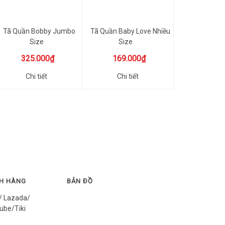
Tã Quần Bobby Jumbo
Tã Quần Baby Love Nhiều
Size
Size
M96/L88/XL76/XXL70
325.000₫
169.000₫
Miếng
Chi tiết
Chi tiết
CH HÀNG
BẢN ĐỒ
/ Lazada/
ube/Tiki