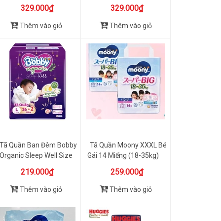
Miến...
Miếng ...
329.000₫
329.000₫
Thêm vào giỏ
Thêm vào giỏ
Tã Quần Ban Đêm Bobby
Tã Quần Moony XXXL Bé
Organic Sleep Well Size
Gái 14 Miếng (18-35kg)
L...
219.000₫
259.000₫
Thêm vào giỏ
Thêm vào giỏ