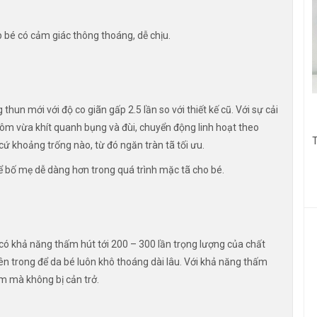
p bé có cảm giác thông thoáng, dễ chịu.
 thun mới với độ co giãn gấp 2.5 lần so với thiết kế cũ. Với sự cải
 ôm vừa khít quanh bụng và đùi, chuyển động linh hoạt theo
T
ứ khoảng trống nào, từ đó ngăn tràn tã tối ưu.
để bố mẹ dễ dàng hơn trong quá trình mặc tã cho bé.
 có khả năng thấm hút tới 200 – 300 lần trọng lượng của chất
bên trong để da bé luôn khô thoáng dài lâu. Với khả năng thấm
êm mà không bị cản trở.