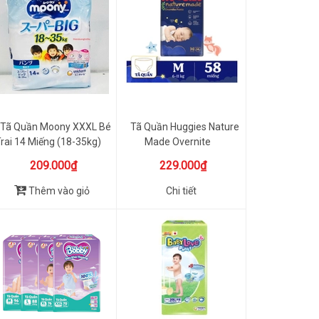
Tã Quần Moony XXXL Bé
Tã Quần Huggies Nature
rai 14 Miếng (18-35kg)
Made Overnite
209.000₫
229.000₫
Thêm vào giỏ
Chi tiết