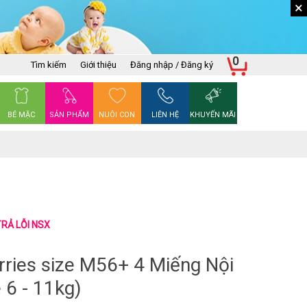
×
0
Tìm kiếm
Giới thiệu
Đăng nhập / Đăng ký
BÉ MẶC
SẢN PHẨM
NUÔI CON
LIÊN HỆ
KHUYẾN MÃI
TRẢ LỖI NSX
rries size M56+ 4 Miếng Nội
 6 - 11kg)