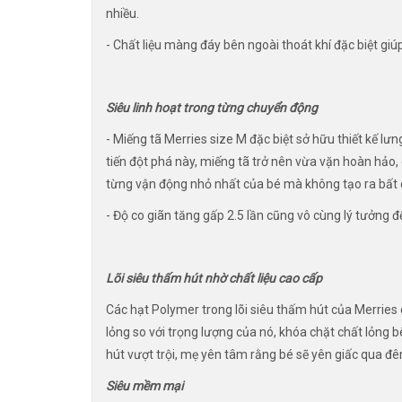
nhiều.
- Chất liệu màng đáy bên ngoài thoát khí đặc biệt giú
Siêu linh hoạt trong từng chuyển động
- Miếng tã Merries size M đặc biệt sở hữu thiết kế lưng
tiến đột phá này, miếng tã trở nên vừa vặn hoàn hảo,
từng vận động nhỏ nhất của bé mà không tạo ra bất c
- Độ co giãn tăng gấp 2.5 lần cũng vô cùng lý tưởng 
Lõi siêu thấm hút nhờ chất liệu cao cấp
Các hạt Polymer trong lõi siêu thấm hút của Merries
lỏng so với trọng lượng của nó, khóa chặt chất lỏng 
hút vượt trội, mẹ yên tâm rằng bé sẽ yên giấc qua đ
Siêu mềm mại