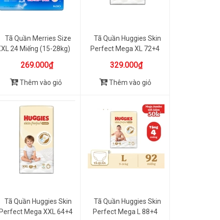
Tã Quần Merries Size
Tã Quần Huggies Skin
XL 24 Miếng (15-28kg)
Perfect Mega XL 72+4
Miếng...
269.000₫
329.000₫
Thêm vào giỏ
Thêm vào giỏ
Tã Quần Huggies Skin
Tã Quần Huggies Skin
Perfect Mega XXL 64+4
Perfect Mega L 88+4