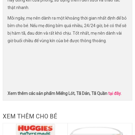
hãy đóng kín cửa phòng, sử dụng thêm đèn sưởi và thao tác
thật nhanh.
Mỗi ngày, mẹ nên dành ra một khoảng thời gian nhất định để bỏ
bỉm cho bé. Nếu mẹ đóng bỉm quá nhiều, 24/24 giờ, bé có thể sẽ
bị hăm tã, đau đớn và rất khó chịu. Tốt nhất, mẹ nên dành vài
giờ buổi chiều để vùng kín của bé được thông thoáng.
Xem thêm các sản phẩm Miếng Lót, Tã Dán, Tã Quần
tại đây.
XEM THÊM CHO BÉ