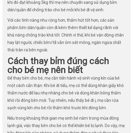
khi đó đạt khoảng 5kg thì mẹ nên chuyển sang sử dụng bỉm
dán/quần để chống trào cho bé mỗi khi bé đi vệ sinh.
Với các tính năng như rộng hơn, thấm hút tốt hơn, các sản
phẩm bỉm dán/quần còn đi kèm thêm thiết kế dạng rãnh với
khả năng chống trào khá tốt. Chính vì thế, khi bé vận động chân
hay lật người, chiếc bỉm/tã vẫn ôm sát mông, ngăn ngừa chất
thải tràn ra bên ngoài.
Cách thay bỉm đúng cách
cho bé mẹ nên biết
Để thay bỉm cho bé, mẹ cần tiến hành vệ sinh vùng kín của bé
một cách cẩn thận. Khi bé đi tiểu, mẹ có thể dùng khăn giấy khô
thấm nước để lau nhẹ nhàng cho bé và dùng khăn bông thấm
khô rồi đóng bỉm mới. Tuy nhiên, nếu thấy bé đi ị, mẹ cần rửa
sạch vùng kín cho bé rồi thấm khô trước khi đóng bỉm.
Nếu trong khoảng thời gian mẹ sinh bé nằm trong mùa đông
lạnh giá, việc thay bỉm cho bé có thể khiến bé bị lạnh. Do vậy, mẹ