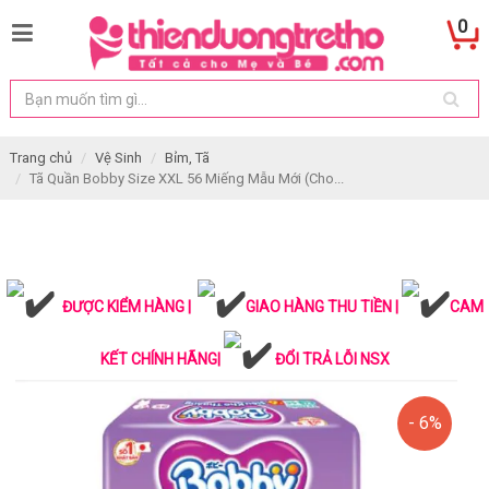
0
Trang chủ
Vệ Sinh
Bỉm, Tã
Tã Quần Bobby Size XXL 56 Miếng Mẫu Mới (Cho...
ĐƯỢC KIỂM HÀNG |
GIAO HÀNG THU TIỀN |
CAM
KẾT CHÍNH HÃNG|
ĐỔI TRẢ LỖI NSX
- 6%