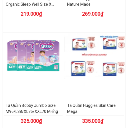
Organic Sleep Well Size X...
Nature Made
219.000₫
269.000₫
Tã Quần Bobby Jumbo Size
Tã Quần Huggies Skin Care
M96/L88/XL76/XXL70 Miếng
Mega
325.000₫
335.000₫