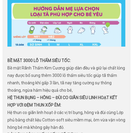
BỀ MẶT 3000 LỖ THẤM SIÊU TỐC:
Bề mặt Rãnh Thấm Kim Cương giúp dàn đều và giữ lại chất lỏng
nay được bổ sung thêm 3000 lỗ thấm siêu tốc giúp tã thấm
nhanh, thoáng khí gấp 3 lần, tã nay tăng cường sự thông
thoáng, ngừa hăm hiệu quả cho bé,
HỆ THUN BỤNG – HÔNG – ĐÙI CO GIÃN SIÊU LINH HOẠT KẾT
HỢP VỚI ĐỆM THUN XỐP ÊM:
Hệ thun co giãn linh hoạt ở các vị trí bụng, hông và đùi cùng Lớp
phủ bằng chất liệu Cotton-soft siêu mềm mại, ôm vừa vặn vòng
hông bé mà không gây hằn đỏ.