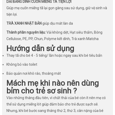
DẢI BĂNG DÍNH CUỐN MIẾNG TÃ TIỆN LỢI
Giúp mẹ cuốn miếng tã lại gọn gàng sau sử dụng, giữ vệ sinh và
tiện lợi.
TRÀ XANH NHẬT BẢN
giúp dịu mát làn da
Thành phần nguyên liệu:
Vải không dệt, Hạt siêu thấm, Bông
Cellulose, PE, PP, Chun, Polyme kết dính, Trà xanh Matcha
Hướng dẫn sử dụng
Thay tã cho bé 4 - 5 tiếng/ lần hoặc ngay sau khi bé tiêu bẩn
Không bỏ vào toilet
Bảo quản nơi khô ráo, thoáng mát
Mách mẹ khi nào nên dùng
bỉm cho trẻ sơ sinh ?
Vào những tháng đầu tiên, vì chất thải của bé còn ít nên mẹ có
thể sử dụng miếng lót giúp đảm bảo cho trẻ được sạch sẽ.
Nhưng, khi bé bước sang tháng thứ 2, thứ 3, cân nặng của bé