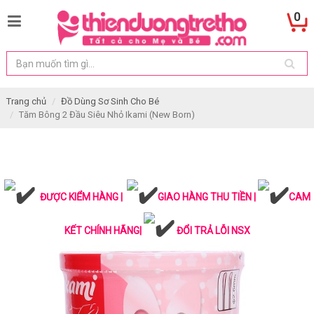
0
Trang chủ
Đồ Dùng Sơ Sinh Cho Bé
Tăm Bông 2 Đầu Siêu Nhỏ Ikami (New Born)
ĐƯỢC KIỂM HÀNG |
GIAO HÀNG THU TIỀN |
CAM
KẾT CHÍNH HÃNG|
ĐỔI TRẢ LỖI NSX