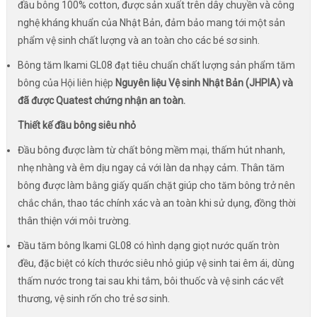
đầu bông 100% cotton, được sản xuất trên dây chuyền và công
nghệ kháng khuẩn của Nhật Bản, đảm bảo mang tới một sản
phẩm vệ sinh chất lượng và an toàn cho các bé sơ sinh.
Bông tăm Ikami GL08 đạt tiêu chuẩn chất lượng sản phẩm tăm
bông của Hội liên hiệp
Nguyên liệu Vệ sinh Nhật Bản (JHPIA) và
đã được Quatest chứng nhận an toàn.
Thiết kế đầu bông siêu nhỏ
Đầu bông được làm từ chất bông mềm mại, thấm hút nhanh,
nhẹ nhàng và êm dịu ngay cả với làn da nhạy cảm. Thân tăm
bông được làm bằng giấy quấn chặt giúp cho tăm bông trở nên
chắc chắn, thao tác chính xác và an toàn khi sử dụng, đồng thời
thân thiện với môi trường.
Đầu tăm bông Ikami GL08 có hình dạng giọt nước quấn tròn
đều, đặc biệt có kích thước siêu nhỏ giúp vệ sinh tai êm ái, dùng
thấm nước trong tai sau khi tắm, bôi thuốc và vệ sinh các vết
thương, vệ sinh rốn cho trẻ sơ sinh.