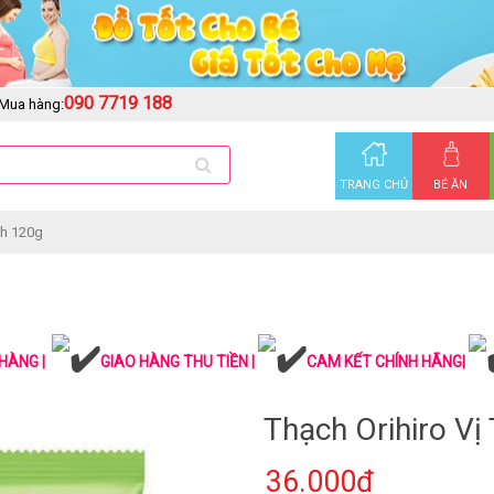
090 7719 188
Mua hàng:
TRANG CHỦ
BÉ ĂN
nh 120g
HÀNG |
GIAO HÀNG THU TIỀN |
CAM KẾT CHÍNH HÃNG|
Thạch Orihiro Vị
36.000₫