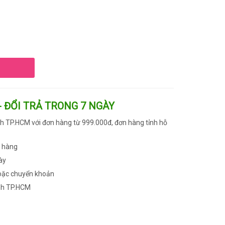
- ĐỔI TRẢ TRONG 7 NGÀY
h TP.HCM với đơn hàng từ 999.000đ, đơn hàng tỉnh hỗ
n hàng
ày
oặc chuyển khoản
nh TP.HCM