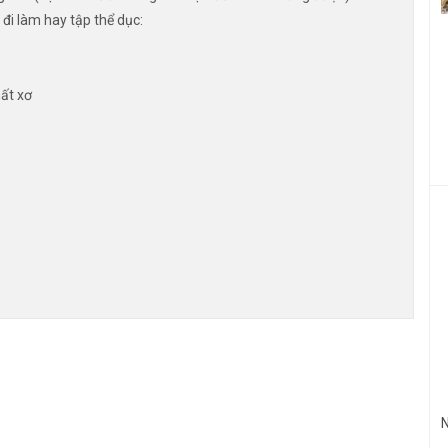
 đi làm hay tập thể dục:
hất xơ
N