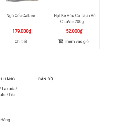
Ngũ Cốc Calbee
Hạt Kê Hữu Cơ Tách Vỏ
C'LaVie 200g
179.000₫
52.000₫
Chi tiết
Thêm vào giỏ
CH HÀNG
BẢN ĐỒ
/ Lazada/
ube/Tiki
 Hàng