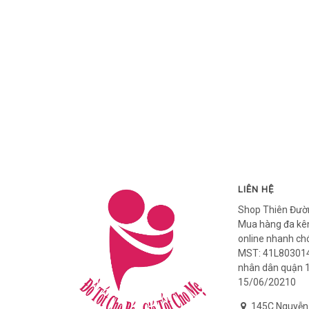
LIÊN HỆ
Shop Thiên Đườ
Mua hàng đa kên
online nhanh ch
MST: 41L803014
nhân dân quận 
15/06/20210
145C Nguyễn