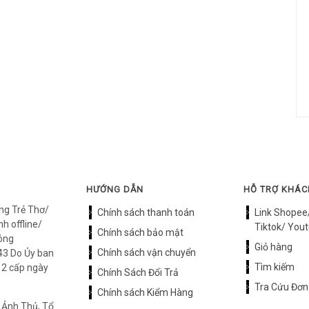
HƯỚNG DẪN
HỖ TRỢ KHÁ
ng Trẻ Thơ/
Chính sách thanh toán
Link Shopee
h offline/
Tiktok/ Yout
Chính sách bảo mật
óng
Giỏ hàng
Chính sách vận chuyển
3 Do Ủy ban
Tìm kiếm
12 cấp ngày
Chính Sách Đổi Trả
Tra Cứu Đơn
Chính sách Kiểm Hàng
 Ảnh Thủ, Tổ