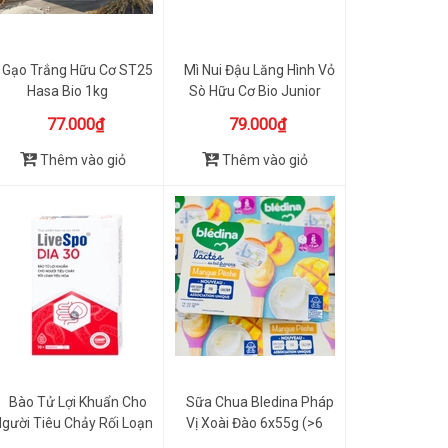
Gạo Trắng Hữu Cơ ST25
Mì Nui Đậu Lăng Hình Vỏ
Hasa Bio 1kg
Sò Hữu Cơ Bio Junior
200g
77.000₫
79.000₫
Thêm vào giỏ
Thêm vào giỏ
Bào Tử Lợi Khuẩn Cho
Sữa Chua Bledina Pháp
gười Tiêu Chảy Rối Loạn
Vị Xoài Đào 6x55g (>6
T...
Tháng)