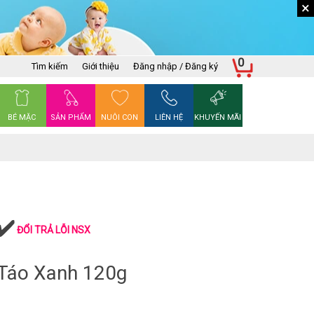
×
0
Tìm kiếm
Giới thiệu
Đăng nhập / Đăng ký
BÉ MẶC
SẢN PHẨM
NUÔI CON
LIÊN HỆ
KHUYẾN MÃI
ĐỔI TRẢ LỖI NSX
 Táo Xanh 120g