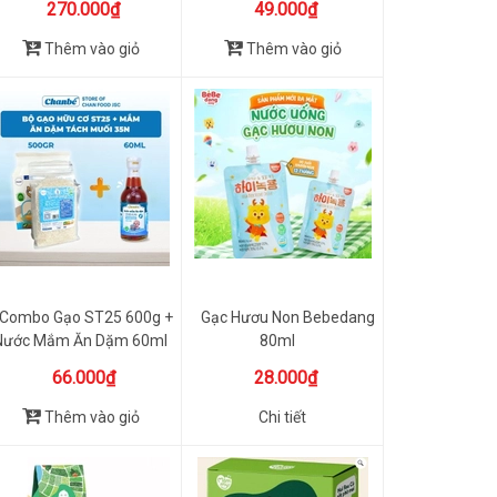
270.000₫
49.000₫
Thêm vào giỏ
Thêm vào giỏ
Combo Gạo ST25 600g +
Gạc Hươu Non Bebedang
Nước Mắm Ăn Dặm 60ml
80ml
Chanbé
66.000₫
28.000₫
Thêm vào giỏ
Chi tiết