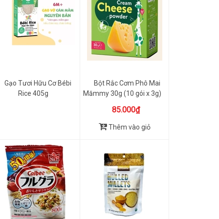
Gạo Tươi Hữu Cơ Bébi
Bột Rắc Cơm Phô Mai
Rice 405g
Mămmy 30g (10 gói x 3g)
85.000₫
Thêm vào giỏ