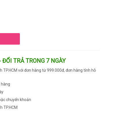
- ĐỔI TRẢ TRONG 7 NGÀY
h TP.HCM với đơn hàng từ 999.000đ, đơn hàng tỉnh hỗ
n hàng
ày
oặc chuyển khoản
nh TP.HCM