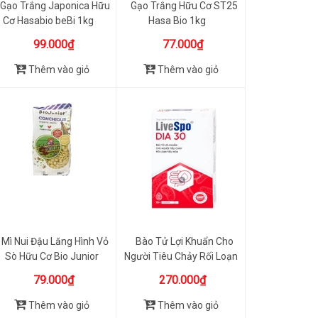
Gạo Trắng Japonica Hữu
Gạo Trắng Hữu Cơ ST25
Cơ Hasabio beBi 1kg
Hasa Bio 1kg
99.000₫
77.000₫
Thêm vào giỏ
Thêm vào giỏ
Mì Nui Đậu Lăng Hình Vỏ
Bào Tử Lợi Khuẩn Cho
Sò Hữu Cơ Bio Junior
Người Tiêu Chảy Rối Loạn
200g
T...
79.000₫
270.000₫
Thêm vào giỏ
Thêm vào giỏ