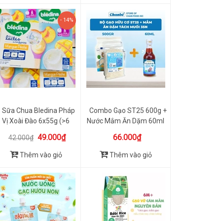
- 14%
Sữa Chua Bledina Pháp
Combo Gạo ST25 600g +
Vị Xoài Đào 6x55g (>6
Nước Mắm Ăn Dặm 60ml
Tháng)
Chanbé
49.000₫
66.000₫
42.000₫
Thêm vào giỏ
Thêm vào giỏ