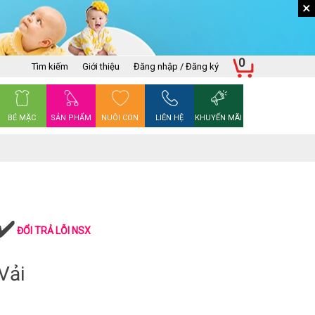
×
0
Tìm kiếm
Giới thiệu
Đăng nhập / Đăng ký
BÉ MẶC
SẢN PHẨM
NUÔI CON
LIÊN HỆ
KHUYẾN MÃI
ĐỔI TRẢ LỖI NSX
Vải