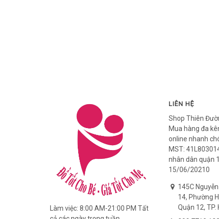
LIÊN HỆ
Shop Thiên Đườ
Mua hàng đa kên
online nhanh ch
MST: 41L803014
nhân dân quận 
15/06/20210
145C Nguyễn
14, Phường H
Quận 12, TP. 
Làm việc: 8:00 AM-21:00 PM Tất
cả các ngày trong tuần