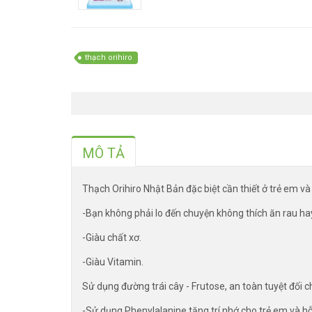
thạch orihiro
MÔ TẢ
Thạch Orihiro Nhật Bản đặc biệt cần thiết ở trẻ em v
-Bạn không phải lo đến chuyện không thích ăn rau hay 
-Giàu chất xơ.
-Giàu Vitamin.
Sử dụng đường trái cây - Frutose, an toàn tuyệt đối 
-Sử dụng Phenylalanine tăng trí nhớ cho trẻ em và hỗ