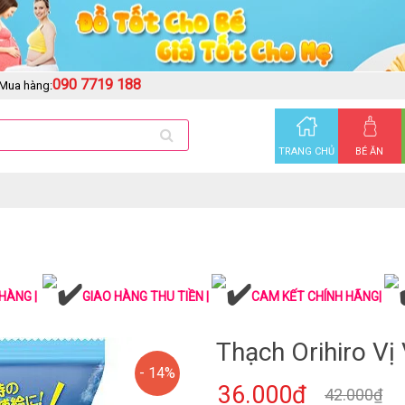
090 7719 188
Mua hàng:
TRANG CHỦ
BÉ ĂN
HÀNG |
GIAO HÀNG THU TIỀN |
CAM KẾT CHÍNH HÃNG|
Thạch Orihiro Vị 
- 14%
36.000₫
42.000₫