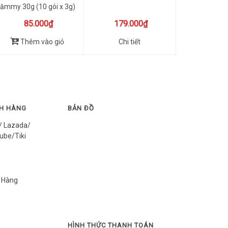
ămmy 30g (10 gói x 3g)
85.000₫
179.000₫
Thêm vào giỏ
Chi tiết
CH HÀNG
BẢN ĐỒ
/ Lazada/
ube/Tiki
 Hàng
HÌNH THỨC THANH TOÁN