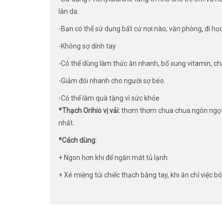
làn da.
-Bạn có thể sử dụng bất cứ nơi nào, văn phòng, đi học
-Không sợ dính tay
-Có thể dùng làm thức ăn nhanh, bổ xung vitamin, ch
-Giảm đói nhanh cho người sợ béo.
-Có thể làm quà tặng vì sức khỏe
*Thạch Orihio vị vải:
thơm thơm chua chua ngòn ngọt 
nhất.
*Cách dùng:
+ Ngon hơn khi để ngăn mát tủ lạnh.
+ Xé miệng túi chiếc thạch bằng tay, khi ăn chỉ việc bó