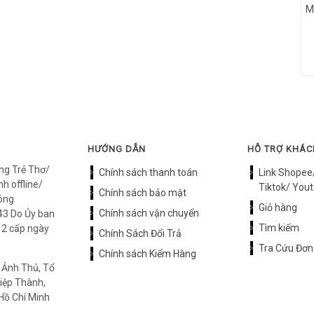
M
HƯỚNG DẪN
HỖ TRỢ KHÁ
ng Trẻ Thơ/
Chính sách thanh toán
Link Shopee
h offline/
Tiktok/ Yout
Chính sách bảo mật
óng
Giỏ hàng
Chính sách vận chuyển
3 Do Ủy ban
Tìm kiếm
12 cấp ngày
Chính Sách Đổi Trả
Tra Cứu Đơn
Chính sách Kiểm Hàng
 Ảnh Thủ, Tổ
iệp Thành,
Hồ Chí Minh