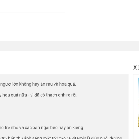
X
à người lớn không hay ăn rau và hoa quả.
hoa quả nữa - vì đã có thạch orihiro rồi.
cho trẻ nhỏ và các bạn ngại béo hay ăn kiêng
 trợ hấp thụ ánh sáng mặt trời tạo ra vitamin D giúp nuôi dưỡng