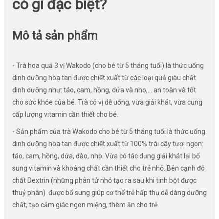
có gì đặc biệt?
Mô tả sản phẩm
- Trà hoa quả 3 vị Wakodo (cho bé từ 5 tháng tuổi) là thức uống
dinh dưỡng hòa tan được chiết xuất từ các loại quả giàu chất
dinh dưỡng như: táo, cam, hồng, dứa và nho,... an toàn và tốt
cho sức khỏe của bé. Trà có vị dễ uống, vừa giải khát, vừa cung
cấp lượng vitamin cần thiết cho bé.
- Sản phẩm của trà Wakodo cho bé từ 5 tháng tuổi là thức uống
dinh dưỡng hòa tan được chiết xuất từ 100% trái cây tươi ngon:
táo, cam, hồng, dứa, đào, nho. Vừa có tác dụng giải khát lại bổ
sung vitamin và khoáng chất cần thiết cho trẻ nhỏ. Bên cạnh đó
chất Dextrin (những phân tử nhỏ tạo ra sau khi tinh bột được
thuỷ phân) được bổ sung giúp cơ thể trẻ hấp thụ dễ dàng dưỡng
chất, tạo cảm giác ngon miệng, thèm ăn cho trẻ.