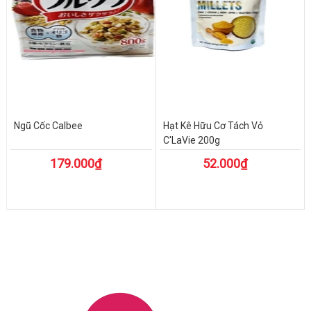
Ngũ Cốc Calbee
Hạt Kê Hữu Cơ Tách Vỏ
C'LaVie 200g
179.000₫
52.000₫