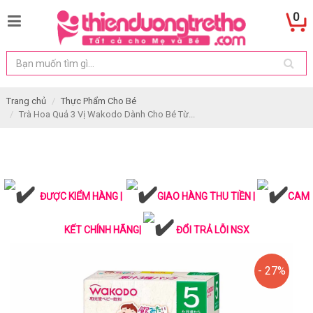
0
Trang chủ
Thực Phẩm Cho Bé
Trà Hoa Quả 3 Vị Wakodo Dành Cho Bé Từ...
ĐƯỢC KIỂM HÀNG |
GIAO HÀNG THU TIỀN |
CAM
KẾT CHÍNH HÃNG|
ĐỔI TRẢ LỖI NSX
- 27%