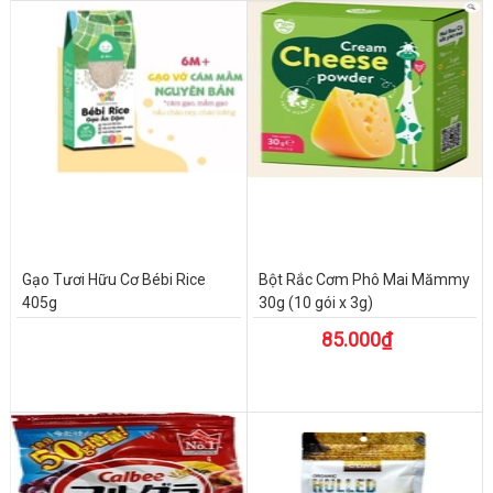
Gạo Tươi Hữu Cơ Bébi Rice
Bột Rắc Cơm Phô Mai Mămmy
405g
30g (10 gói x 3g)
85.000₫