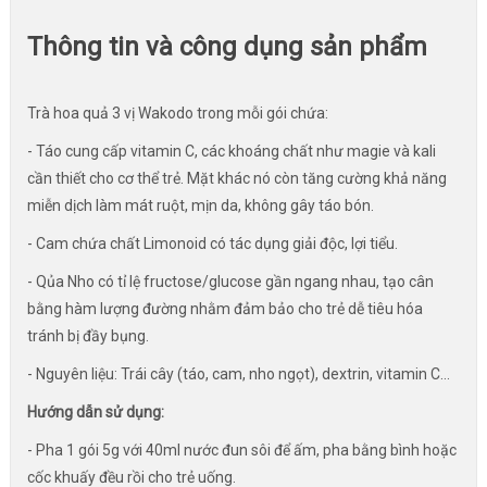
Thông tin và công dụng sản phẩm
Trà hoa quả 3 vị Wakodo trong mỗi gói chứa:
- Táo cung cấp vitamin C, các khoáng chất như magie và kali
cần thiết cho cơ thể trẻ. Mặt khác nó còn tăng cường khả năng
miễn dịch làm mát ruột, mịn da, không gây táo bón.
- Cam chứa chất Limonoid có tác dụng giải độc, lợi tiểu.
- Qủa Nho có tỉ lệ fructose/glucose gần ngang nhau, tạo cân
bằng hàm lượng đường nhằm đảm bảo cho trẻ dễ tiêu hóa
tránh bị đầy bụng.
- Nguyên liệu: Trái cây (táo, cam, nho ngọt), dextrin, vitamin C…
Hướng dẫn sử dụng:
- Pha 1 gói 5g với 40ml nước đun sôi để ấm, pha bằng bình hoặc
cốc khuấy đều rồi cho trẻ uống.