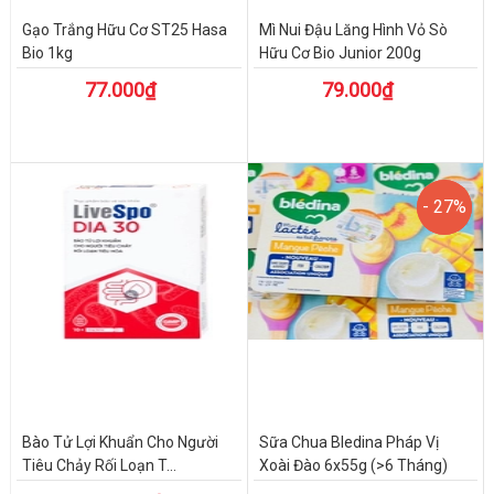
Gạo Trắng Hữu Cơ ST25 Hasa
Mì Nui Đậu Lăng Hình Vỏ Sò
Bio 1kg
Hữu Cơ Bio Junior 200g
77.000₫
79.000₫
- 27%
- 27%
Bào Tử Lợi Khuẩn Cho Người
Sữa Chua Bledina Pháp Vị
Tiêu Chảy Rối Loạn T...
Xoài Đào 6x55g (>6 Tháng)