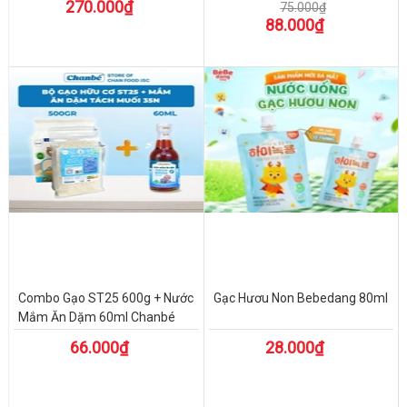
270.000₫
75.000₫
88.000₫
Combo Gạo ST25 600g + Nước
Gạc Hươu Non Bebedang 80ml
Mắm Ăn Dặm 60ml Chanbé
66.000₫
28.000₫