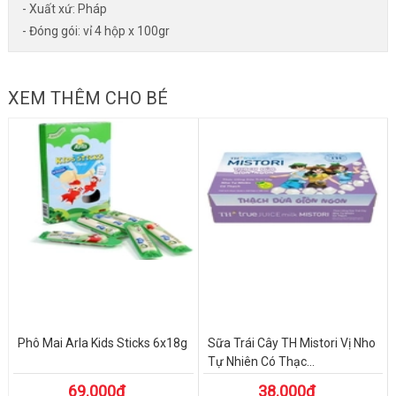
- Xuất xứ: Pháp
- Đóng gói: vỉ 4 hộp x 100gr
XEM THÊM CHO BÉ
Phô Mai Arla Kids Sticks 6x18g
Sữa Trái Cây TH Mistori Vị Nho
Tự Nhiên Có Thạc...
69.000₫
38.000₫