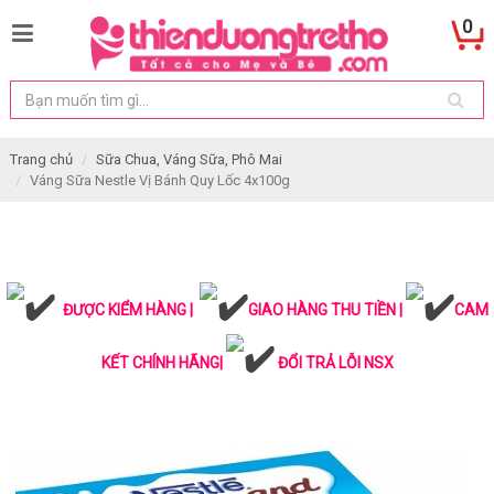
0
Trang chủ
Sữa Chua, Váng Sữa, Phô Mai
Váng Sữa Nestle Vị Bánh Quy Lốc 4x100g
ĐƯỢC KIỂM HÀNG |
GIAO HÀNG THU TIỀN |
CAM
KẾT CHÍNH HÃNG|
ĐỔI TRẢ LỖI NSX