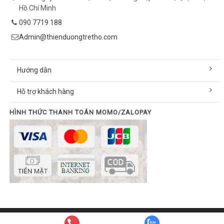
Hồ Chí Minh
090 7719 188
Admin@thienduongtretho.com
Hướng dẫn
Hỗ trợ khách hàng
HÌNH THỨC THANH TOÁN MOMO/ZALOPAY
© Bản quyền thuộc về thienduongtretho.com | Cung cấp bởi
Sapo