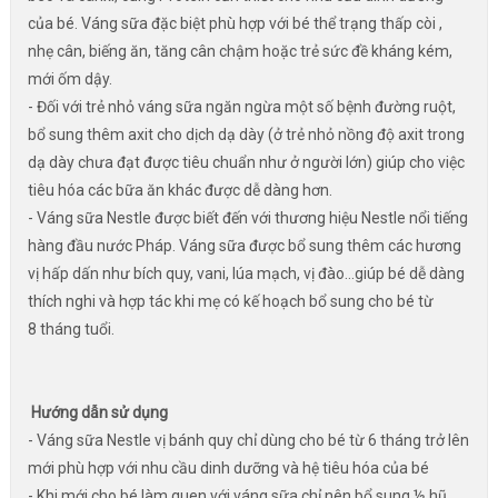
của bé. Váng sữa đặc biệt phù hợp với bé thể trạng thấp còi ,
nhẹ cân, biếng ăn, tăng cân chậm hoặc trẻ sức đề kháng kém,
mới ốm dậy.
- Đối với trẻ nhỏ váng sữa ngăn ngừa một số bệnh đường ruột,
bổ sung thêm axit cho dịch dạ dày (ở trẻ nhỏ nồng độ axit trong
dạ dày chưa đạt được tiêu chuẩn như ở người lớn) giúp cho việc
tiêu hóa các bữa ăn khác được dễ dàng hơn.
- Váng sữa Nestle được biết đến với thương hiệu Nestle nổi tiếng
hàng đầu nước Pháp. Váng sữa được bổ sung thêm các hương
vị hấp dấn như bích quy, vani, lúa mạch, vị đào…giúp bé dễ dàng
thích nghi và hợp tác khi mẹ có kế hoạch bổ sung cho bé từ
8 tháng tuổi.
Hướng dẫn sử dụng
- Váng sữa Nestle vị bánh quy chỉ dùng cho bé từ 6 tháng trở lên
mới phù hợp với nhu cầu dinh dưỡng và hệ tiêu hóa của bé
- Khi mới cho bé làm quen với váng sữa chỉ nên bổ sung ½ hũ