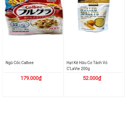
Ngũ Cốc Calbee
Hạt Kê Hữu Cơ Tách Vỏ
C'LaVie 200g
179.000₫
52.000₫