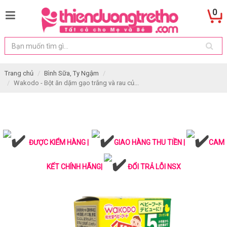
0
Trang chủ
Bình Sữa, Ty Ngậm
Wakodo - Bột ăn dặm gạo trắng và rau củ...
ĐƯỢC KIỂM HÀNG |
GIAO HÀNG THU TIỀN |
CAM
KẾT CHÍNH HÃNG|
ĐỔI TRẢ LỖI NSX