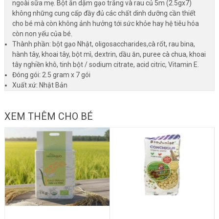
ngoài sữa mẹ. Bột ăn dặm gạo trắng và rau củ 5m (2.5gx7)
không những cung cấp đầy đủ các chất dinh dưỡng cần thiết
cho bé mà còn không ảnh hưởng tới sức khỏe hay hệ tiêu hóa
còn non yếu của bé.
Thành phần: bột gạo Nhật, oligosaccharides,cà rốt, rau bina,
hành tây, khoai tây, bột mì, dextrin, dầu ăn, puree cà chua, khoai
tây nghiền khô, tinh bột / sodium citrate, acid citric, Vitamin E.
Đóng gói: 2.5 gram x 7 gói
Xuất xứ: Nhật Bản
XEM THÊM CHO BÉ