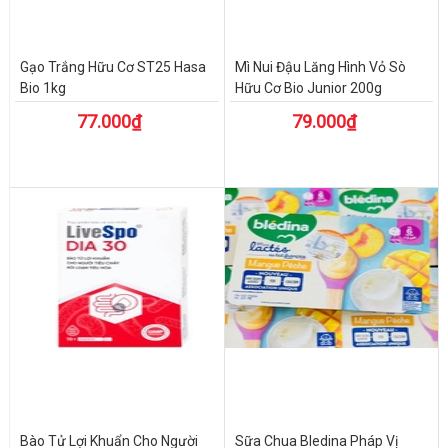
Gạo Trắng Hữu Cơ ST25 Hasa
Mì Nui Đậu Lăng Hình Vỏ Sò
Bio 1kg
Hữu Cơ Bio Junior 200g
77.000₫
79.000₫
Bào Tử Lợi Khuẩn Cho Người
Sữa Chua Bledina Pháp Vị