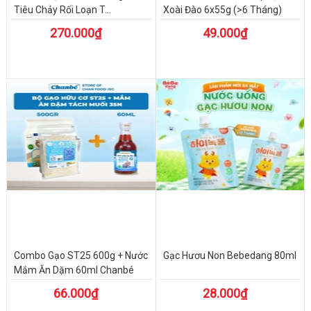
Tiêu Chảy Rối Loạn T...
Xoài Đào 6x55g (>6 Tháng)
270.000₫
49.000₫
Combo Gạo ST25 600g + Nước
Gạc Hươu Non Bebedang 80ml
Mắm Ăn Dặm 60ml Chanbé
66.000₫
28.000₫