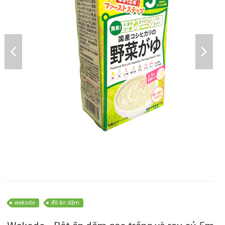
wakodo
đồ ăn dặm