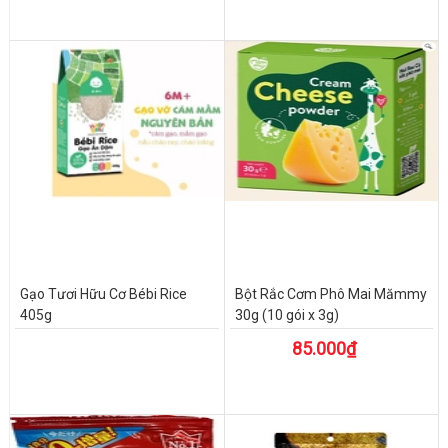
Gạo Tươi Hữu Cơ Bébi Rice
Bột Rắc Cơm Phô Mai Mămmy
405g
30g (10 gói x 3g)
85.000₫