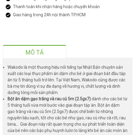
Thanh toán khi nhận hàng hoặc chuyển khoản
Giao hàng trong 24h nội thành TP.HCM
MÔ TẢ
Wakodo là một thương hiệu nổi tiếng tại Nhật Bản chuyên sản
xuất các loại thực phẩm ăn dặm cho bé ở giai đoạn bắt đầu tập
ăn từ 5 tháng tuổi trở lên. Tại Việt Nam, Wakodo cũng được các
bà mẹ tin dùng vì sự đa dạng về hương vị, chất lượng và dinh
dưỡng tỏng mỗi sản phẩm.
Bột ăn dặm gạo trắng và rau củ 5m (2.5gx7)
dành cho các bé từ
5 tháng tuổi vừa mới bước vào giai đoạn tập ăn. Bột ăn dặm
gạo trắng và rau củ 5m (2.5gx7) được chế biến từ những
nguyên liệu sạch, tốt cho các bé như gạo, rau củ như cà rốt, rau
bina,... Giai đoạn này rất quan trọng cho sự phát triển toàn diện
của bé nên các bậc phụ huynh luôn lo lắng khi bé ăn các món ăn