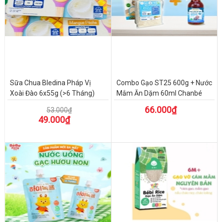
Sữa Chua Bledina Pháp Vị
Combo Gạo ST25 600g + Nước
Xoài Đào 6x55g (>6 Tháng)
Mắm Ăn Dặm 60ml Chanbé
66.000₫
53.000₫
49.000₫