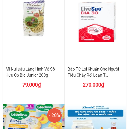
Mì Nui Đậu Lăng Hình Vỏ Sò
Bào Tử Lợi Khuẩn Cho Người
Hữu Cơ Bio Junior 200g
Tiêu Chảy Rối Loạn T...
79.000₫
270.000₫
- 28%
- 28%