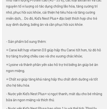
như hàm lượng Protein cao (45 - 55%), các loại axitamin và các
nguyên tố vi lượng có tác dụng chống lão hóa, tăng cường trí
nhớ, phục hồi sức khỏe, cải thiện hệ tiêu hóa và tăng cường
miễn dịch,... Do đó, Kid's Nest Plus+ đặc biệt thích hợp cho trẻ
suy dinh dưỡng, biếng ăn và cần phục hồi sức khỏe.
- Sản phẩm bổ sung thêm:
+ Canxi kết hợp vitamin D3 giúp hấp thu Canxi tốt hơn, từ đó hỗ
trợ tăng trưởng chiều cao và cho xương chắc khỏe;
+ Lysine và thành phần yến sào hỗ trợ trẻ biếng ăn giúp bé ăn
ngon miệng;
+ Chất xơ giúp tăng khả năng hấp thu chất dinh dưỡng và tốt
cho hệ tiêu hóa.
- Nước yến Kid's Nest Plus+ vị ngọt thanh, mát dịu cho bé những
bữa ăn ngon miệng và thích thú.
- Nước yến Kid's Nest Plus+ bao gồm 1 lọ với thể tích 70ml/lọ,