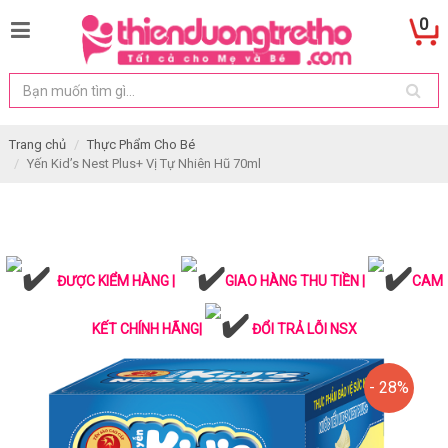
0
Trang chủ
Thực Phẩm Cho Bé
Yến Kid’s Nest Plus+ Vị Tự Nhiên Hũ 70ml
ĐƯỢC KIỂM HÀNG |
GIAO HÀNG THU TIỀN |
CAM
KẾT CHÍNH HÃNG|
ĐỔI TRẢ LỖI NSX
- 28%