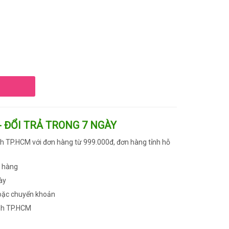
- ĐỔI TRẢ TRONG 7 NGÀY
h TP.HCM với đơn hàng từ 999.000đ, đơn hàng tỉnh hỗ
n hàng
ày
oặc chuyển khoản
nh TP.HCM