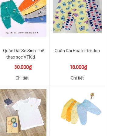
Quần Dài Sơ Sinh Thể
Quần Dài Hoa In Rơi Jou
thao sọc VTKid
30.000₫
18.000₫
Chi tiết
Chi tiết