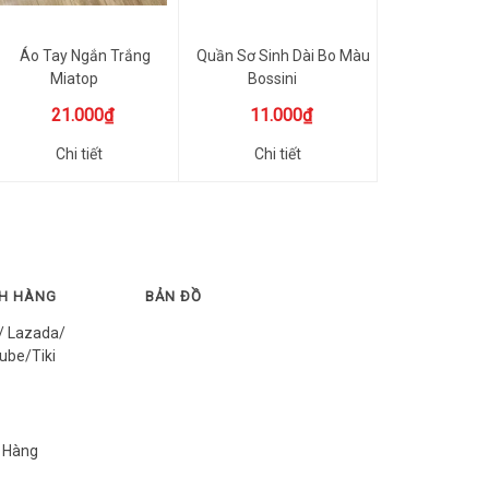
Áo Tay Ngắn Trắng
Quần Sơ Sinh Dài Bo Màu
Miatop
Bossini
21.000₫
11.000₫
Chi tiết
Chi tiết
CH HÀNG
BẢN ĐỒ
/ Lazada/
ube/Tiki
 Hàng