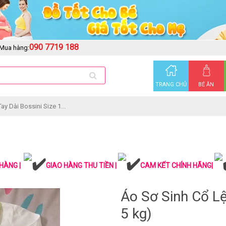
090 7719 188
Mua hàng:
TRANG CHỦ
BÉ ĂN
y Dài Bossini Size 1...
HÀNG |
GIAO HÀNG THU TIỀN |
CAM KẾT CHÍNH HÃNG|
Áo Sơ Sinh Cổ Lệ
5 kg)