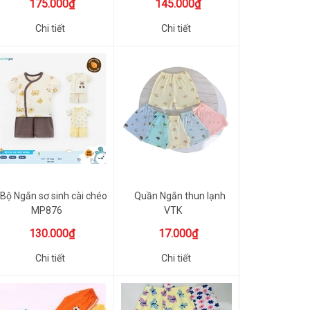
175.000₫
145.000₫
Chi tiết
Chi tiết
Bộ Ngắn sơ sinh cài chéo
Quần Ngắn thun lạnh
MP876
VTK
130.000₫
17.000₫
Chi tiết
Chi tiết