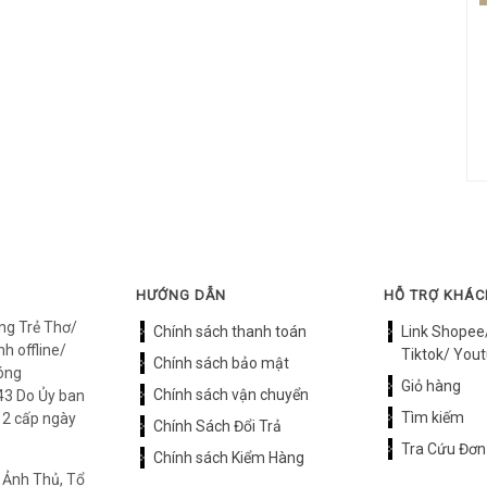
HƯỚNG DẪN
HỖ TRỢ KHÁ
ng Trẻ Thơ/
Chính sách thanh toán
Link Shopee
h offline/
Tiktok/ Yout
Chính sách bảo mật
óng
Giỏ hàng
Chính sách vận chuyển
3 Do Ủy ban
Tìm kiếm
12 cấp ngày
Chính Sách Đổi Trả
Tra Cứu Đơn
Chính sách Kiểm Hàng
 Ảnh Thủ, Tổ