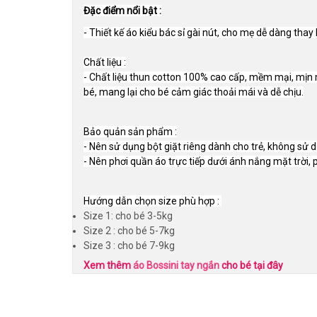
Đặc điểm nổi bật :
- Thiết kế áo kiểu bác sỉ gài nút, cho mẹ dễ dàng tha
Chất liệu :
- Chất liệu thun cotton 100% cao cấp, mềm mại, mịn 
bé, mang lại cho bé cảm giác thoải mái và dễ chịu.
Bảo quản sản phẩm :
- Nên sử dụng bột giặt riêng dành cho trẻ, không sử d
- Nên phơi quần áo trực tiếp dưới ánh nắng mặt trời, p
Hướng dẫn chọn size phù hợp :
Size 1: cho bé 3-5kg
Size 2 : cho bé 5-7kg
Size 3 : cho bé 7-9kg
Xem thêm
áo Bossini tay ngắn
cho bé tại đây