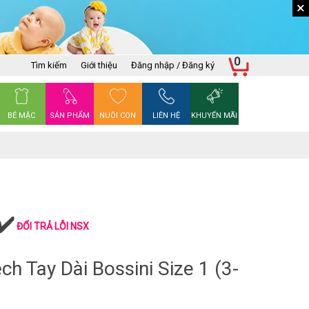
×
0
Tìm kiếm
Giới thiệu
Đăng nhập / Đăng ký
BÉ MẶC
SẢN PHẨM
NUÔI CON
LIÊN HỆ
KHUYẾN MÃI
ĐỔI TRẢ LỖI NSX
ch Tay Dài Bossini Size 1 (3-