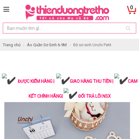
0
Trang chủ
Áo Quần Sơ Sinh 6-9M
Bộ sơ sinh Unchi Petit
ĐƯỢC KIỂM HÀNG |
GIAO HÀNG THU TIỀN |
CAM
KẾT CHÍNH HÃNG|
ĐỔI TRẢ LỖI NSX