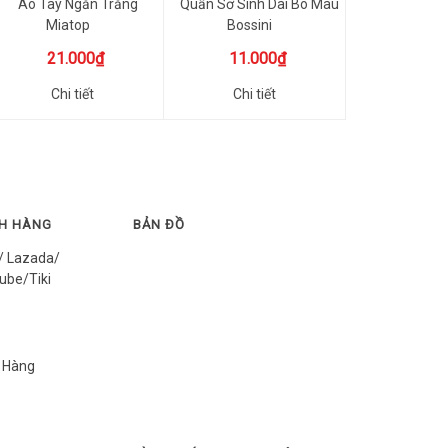
Áo Tay Ngắn Trắng
Quần Sơ Sinh Dài Bo Màu
Miatop
Bossini
21.000₫
11.000₫
Chi tiết
Chi tiết
CH HÀNG
BẢN ĐỒ
/ Lazada/
ube/Tiki
 Hàng