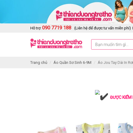
090 7719 188
Hỗ trợ:
(Liên hệ để được tư vấn miễn phí)
Trang chủ
Áo Quần Sơ Sinh 6-9M
Áo Jou Tay Dài In Rơi
ĐƯỢC KIỂM 