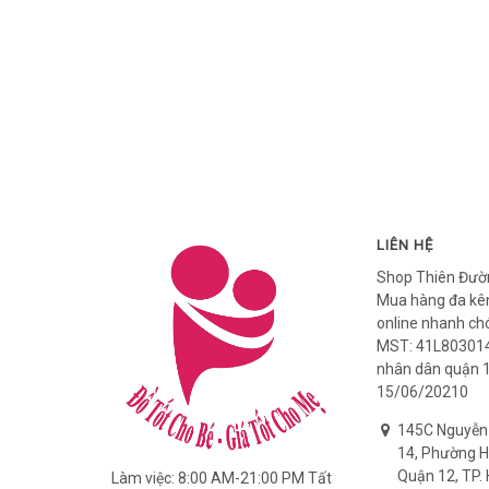
LIÊN HỆ
Shop Thiên Đườ
Mua hàng đa kên
online nhanh ch
MST: 41L803014
nhân dân quận 
15/06/20210
145C Nguyễn
14, Phường H
Quận 12, TP. 
Làm việc: 8:00 AM-21:00 PM Tất