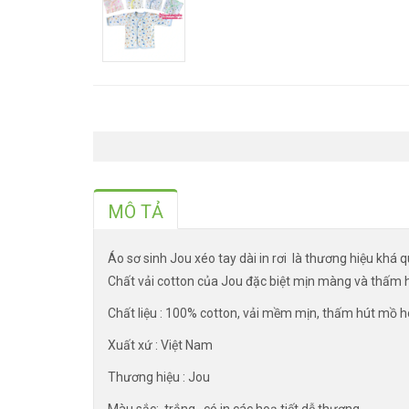
MÔ TẢ
Áo sơ sinh Jou xéo tay dài in rơi là thương hiệu khá
Chất vải cotton của Jou đặc biệt mịn màng và thấm h
Chất liệu : 100% cotton, vải mềm mịn, thấm hút mồ hô
Xuất xứ : Việt Nam
Thương hiệu : Jou
Màu sắc: trắng , có in các hoạ tiết dễ thương