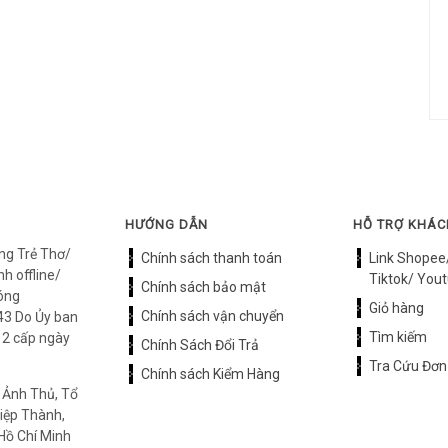
HƯỚNG DẪN
HỖ TRỢ KHÁ
ng Trẻ Thơ/
Chính sách thanh toán
Link Shopee
h offline/
Tiktok/ Yout
Chính sách bảo mật
óng
Giỏ hàng
Chính sách vận chuyển
3 Do Ủy ban
Tìm kiếm
12 cấp ngày
Chính Sách Đổi Trả
Tra Cứu Đơn
Chính sách Kiểm Hàng
 Ảnh Thủ, Tổ
iệp Thành,
Hồ Chí Minh