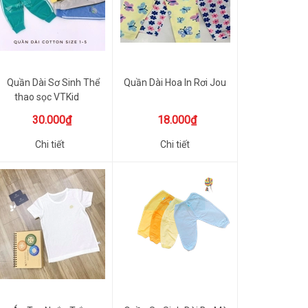
Quần Dài Sơ Sinh Thể
Quần Dài Hoa In Rơi Jou
thao sọc VTKid
30.000₫
18.000₫
Chi tiết
Chi tiết