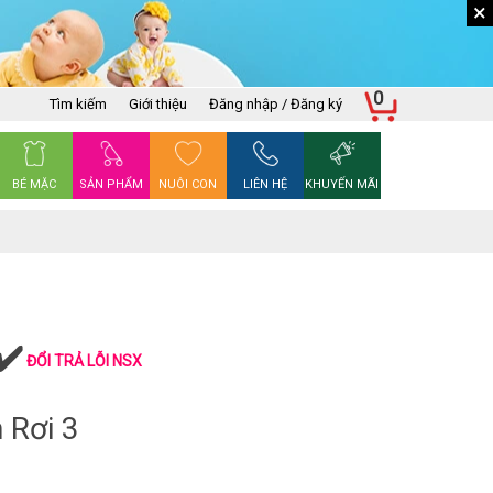
×
0
Tìm kiếm
Giới thiệu
Đăng nhập / Đăng ký
BÉ MẶC
SẢN PHẨM
NUÔI CON
LIÊN HỆ
KHUYẾN MÃI
ĐỔI TRẢ LỖI NSX
 Rơi 3