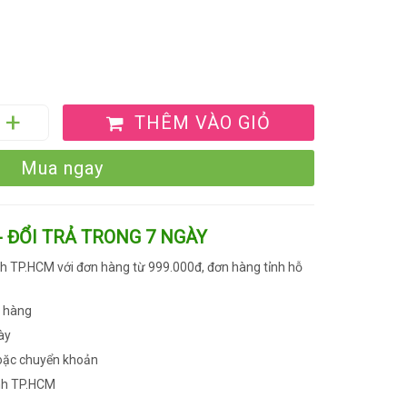
THÊM VÀO GIỎ
Mua ngay
- ĐỔI TRẢ TRONG 7 NGÀY
h TP.HCM với đơn hàng từ 999.000đ, đơn hàng tỉnh hỗ
n hàng
ày
oặc chuyển khoản
nh TP.HCM