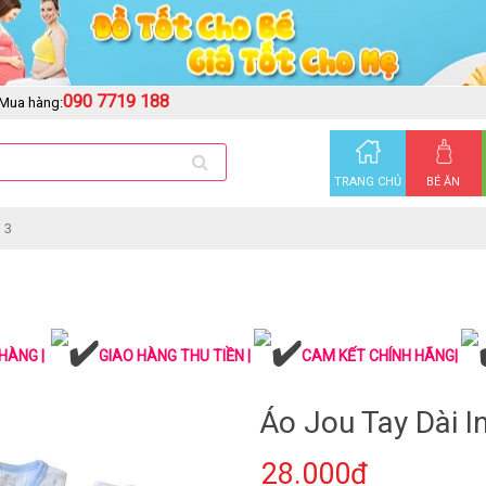
090 7719 188
Mua hàng:
TRANG CHỦ
BÉ ĂN
 3
HÀNG |
GIAO HÀNG THU TIỀN |
CAM KẾT CHÍNH HÃNG|
Áo Jou Tay Dài In
28.000₫