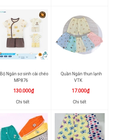
Bộ Ngắn sơ sinh cài chéo
Quần Ngắn thun lạnh
MP876
VTK
130.000₫
17.000₫
Chi tiết
Chi tiết