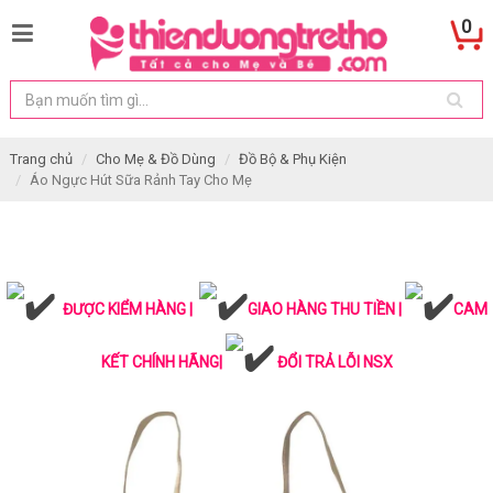
0
Trang chủ
Cho Mẹ & Đồ Dùng
Đồ Bộ & Phụ Kiện
Áo Ngực Hút Sữa Rảnh Tay Cho Mẹ
ĐƯỢC KIỂM HÀNG |
GIAO HÀNG THU TIỀN |
CAM
KẾT CHÍNH HÃNG|
ĐỔI TRẢ LỖI NSX