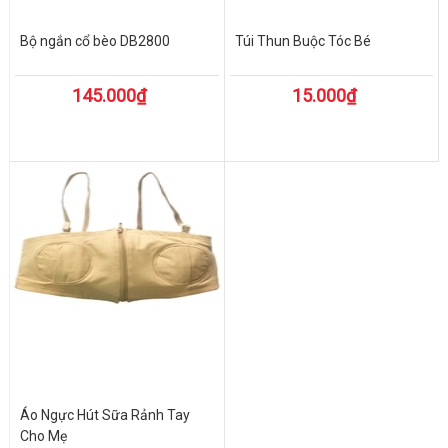
Bộ ngắn cổ bèo DB2800
Túi Thun Buộc Tóc Bé
145.000₫
15.000₫
Áo Ngực Hút Sữa Rảnh Tay
Cho Mẹ