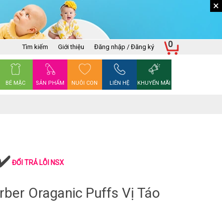
×
0
Tìm kiếm
Giới thiệu
Đăng nhập / Đăng ký
BÉ MẶC
SẢN PHẨM
NUÔI CON
LIÊN HỆ
KHUYẾN MÃI
ĐỔI TRẢ LỖI NSX
ber Oraganic Puffs Vị Táo