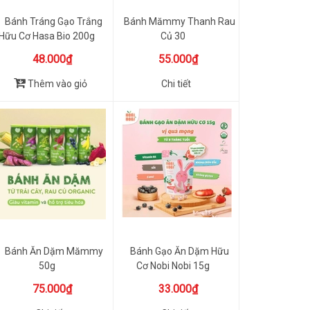
Bánh Tráng Gạo Trắng
Bánh Mămmy Thanh Rau
Hữu Cơ Hasa Bio 200g
Củ 30
48.000₫
55.000₫
Thêm vào giỏ
Chi tiết
Bánh Ăn Dặm Mămmy
Bánh Gạo Ăn Dặm Hữu
50g
Cơ Nobi Nobi 15g
75.000₫
33.000₫