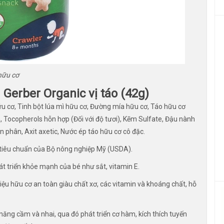
hữu cơ
Gerber Organic vị táo (42g)
u cơ, Tinh bột lúa mì hữu cơ, Đường mía hữu cơ, Táo hữu cơ
, Tocopherols hỗn hợp (Đối với độ tươi), Kẽm Sulfate, Đậu nành
n phân, Axit axetic, Nước ép táo hữu cơ cô đặc.
tiêu chuẩn của Bộ nông nghiệp Mỹ (USDA).
át triển khỏe mạnh của bé như sắt, vitamin E.
ệu hữu cơ an toàn giàu chất xơ, các vitamin và khoáng chất, hỗ
 năng cầm và nhai, qua đó phát triển cơ hàm, kích thích tuyến