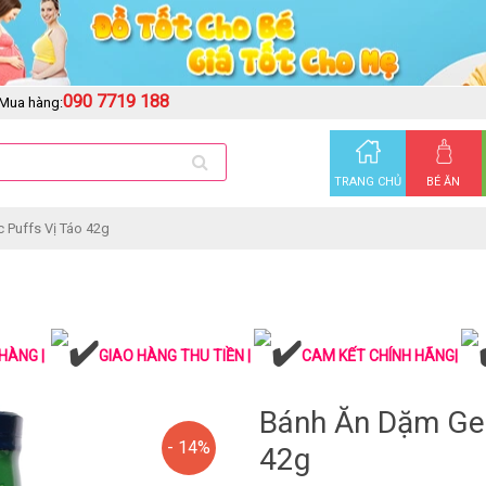
090 7719 188
Mua hàng:
TRANG CHỦ
BÉ ĂN
 Puffs Vị Táo 42g
HÀNG |
GIAO HÀNG THU TIỀN |
CAM KẾT CHÍNH HÃNG|
Bánh Ăn Dặm Ger
- 14%
42g