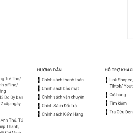
HƯỚNG DẪN
HỖ TRỢ KHÁ
ng Trẻ Thơ/
Chính sách thanh toán
Link Shopee
h offline/
Tiktok/ Yout
Chính sách bảo mật
óng
Giỏ hàng
Chính sách vận chuyển
3 Do Ủy ban
Tìm kiếm
12 cấp ngày
Chính Sách Đổi Trả
Tra Cứu Đơn
Chính sách Kiểm Hàng
 Ảnh Thủ, Tổ
iệp Thành,
Hồ Chí Minh