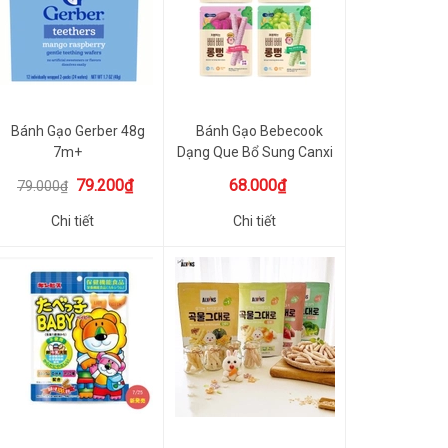
Bánh Gạo Gerber 48g
Bánh Gạo Bebecook
7m+
Dạng Que Bổ Sung Canxi
Và B1 ...
79.200₫
68.000₫
79.000₫
Chi tiết
Chi tiết