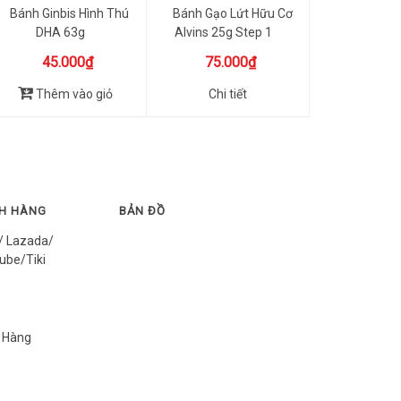
Bánh Ginbis Hình Thú
Bánh Gạo Lứt Hữu Cơ
DHA 63g
Alvins 25g Step 1
45.000₫
75.000₫
Thêm vào giỏ
Chi tiết
CH HÀNG
BẢN ĐỒ
/ Lazada/
ube/Tiki
 Hàng