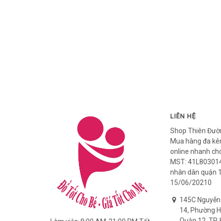
LIÊN HỆ
Shop Thiên Đườ
Mua hàng đa kên
online nhanh ch
MST: 41L803014
nhân dân quận 
15/06/20210
145C Nguyễn
14, Phường H
Quận 12, TP. 