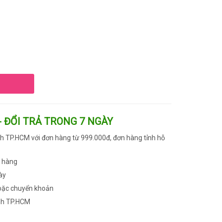
- ĐỔI TRẢ TRONG 7 NGÀY
h TP.HCM với đơn hàng từ 999.000đ, đơn hàng tỉnh hỗ
n hàng
ày
oặc chuyển khoản
nh TP.HCM