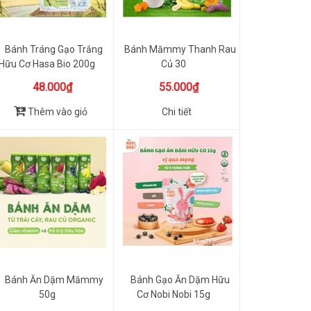
Bánh Tráng Gạo Trắng
Bánh Mămmy Thanh Rau
Hữu Cơ Hasa Bio 200g
Củ 30
48.000₫
55.000₫
Thêm vào giỏ
Chi tiết
Bánh Ăn Dặm Mămmy
Bánh Gạo Ăn Dặm Hữu
50g
Cơ Nobi Nobi 15g