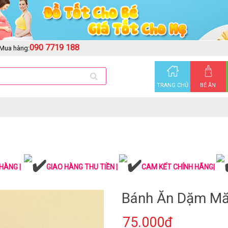
090 7719 188
Mua hàng:
TRANG CHỦ
BÉ ĂN
HÀNG |
GIAO HÀNG THU TIỀN |
CAM KẾT CHÍNH HÃNG|
Bánh Ăn Dặm M
75.000₫