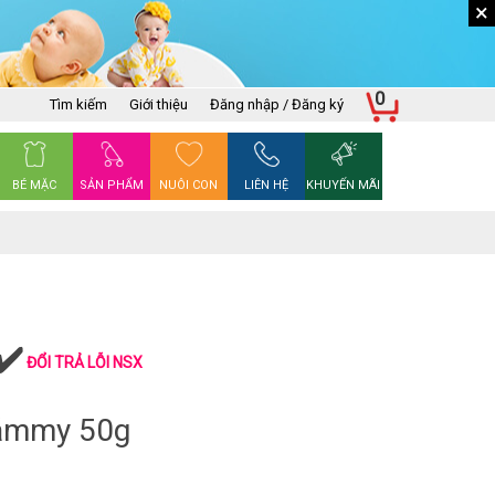
×
0
Tìm kiếm
Giới thiệu
Đăng nhập / Đăng ký
BÉ MẶC
SẢN PHẨM
NUÔI CON
LIÊN HỆ
KHUYẾN MÃI
ĐỔI TRẢ LỖI NSX
ămmy 50g