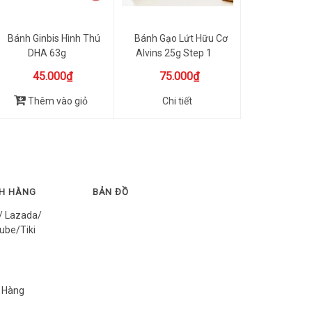
Bánh Ginbis Hình Thú
Bánh Gạo Lứt Hữu Cơ
DHA 63g
Alvins 25g Step 1
45.000₫
75.000₫
Thêm vào giỏ
Chi tiết
CH HÀNG
BẢN ĐỒ
/ Lazada/
ube/Tiki
 Hàng