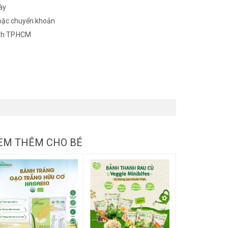
ày
oặc chuyển khoản
nh TP.HCM
EM THÊM CHO BÉ