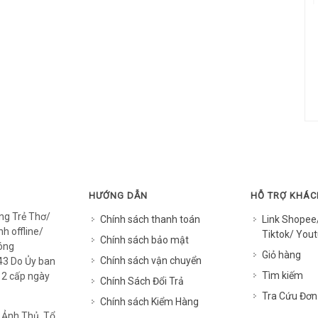
HƯỚNG DẪN
HỖ TRỢ KHÁ
ng Trẻ Thơ/
Chính sách thanh toán
Link Shopee
h offline/
Tiktok/ Yout
Chính sách bảo mật
óng
Giỏ hàng
Chính sách vận chuyển
3 Do Ủy ban
Tìm kiếm
12 cấp ngày
Chính Sách Đổi Trả
Tra Cứu Đơn
Chính sách Kiểm Hàng
 Ảnh Thủ, Tổ