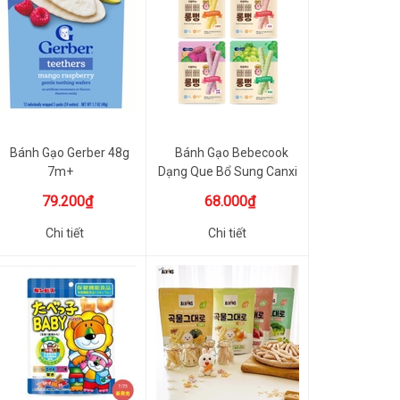
Bánh Gạo Gerber 48g
Bánh Gạo Bebecook
7m+
Dạng Que Bổ Sung Canxi
Và B1 ...
79.200₫
68.000₫
Chi tiết
Chi tiết