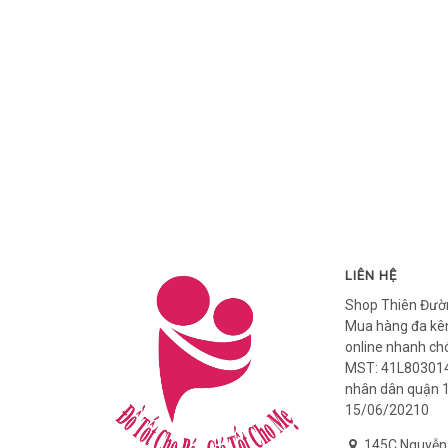
LIÊN HỆ
Shop Thiên Đườ
Mua hàng đa kên
online nhanh ch
MST: 41L803014
nhân dân quận 
15/06/20210
145C Nguyễn