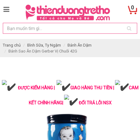
0
Trang chủ
Bình Sữa, Ty Ngậm
Bánh Ăn Dặm
Bánh Sao Ăn Dặm Gerber Vị Chuối 42G
ĐƯỢC KIỂM HÀNG |
GIAO HÀNG THU TIỀN |
CAM
KẾT CHÍNH HÃNG|
ĐỔI TRẢ LỖI NSX