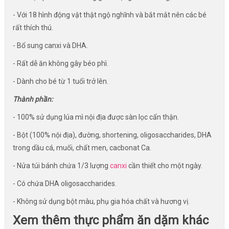
- Với 18 hình động vật thật ngộ nghĩnh và bắt mắt nên các bé
rất thích thú.
- Bổ sung canxi và DHA.
- Rất dễ ăn không gây béo phì.
- Dành cho bé từ 1 tuổi trở lên.
Thành phần:
- 100% sử dụng lúa mì nội địa được sàn lọc cẩn thận.
- Bột (100% nội địa), đường, shortening, oligosaccharides, DHA
trong dầu cá, muối, chất men, cacbonat Ca.
- Nửa túi bánh chứa 1/3 lượng
canxi
cần thiết cho một ngày.
- Có chứa DHA oligosaccharides.
- Không sử dụng bột màu, phụ gia hóa chất và hương vị.
Xem thêm thực phẩm ăn dặm khác