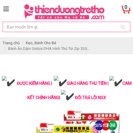
0
Trang chủ
Kẹo, Bánh Cho Bé
Bánh Ăn Dặm Ginbis DHA Hình Thú Túi Zip 32G...
ĐƯỢC KIỂM HÀNG |
GIAO HÀNG THU TIỀN |
CAM
KẾT CHÍNH HÃNG|
ĐỔI TRẢ LỖI NSX