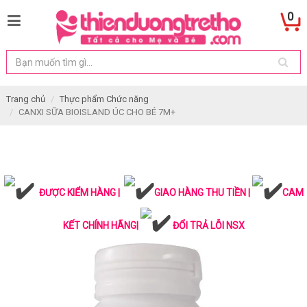
0
Trang chủ
Thực phẩm Chức năng
CANXI SỮA BIOISLAND ÚC CHO BÉ 7M+
ĐƯỢC KIỂM HÀNG |
GIAO HÀNG THU TIỀN |
CAM
KẾT CHÍNH HÃNG|
ĐỔI TRẢ LỖI NSX