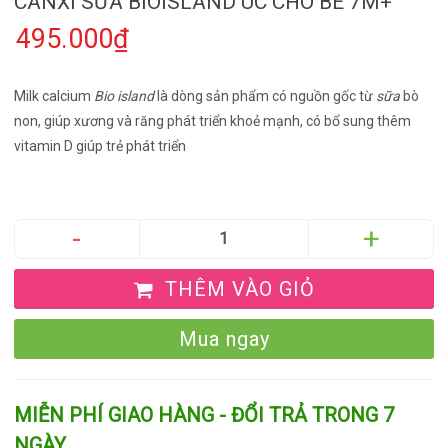
CANXI SỮA BIOISLAND ÚC CHO BÉ 7M+
495.000₫
Milk calcium
Bio island
là dòng sản phẩm có nguồn gốc từ
sữa
bò
non, giúp xương và răng phát triển khoẻ mạnh, có bổ sung thêm
vitamin D giúp trẻ phát triển
THÊM VÀO GIỎ
Mua ngay
MIỄN PHÍ GIAO HÀNG - ĐỔI TRẢ TRONG 7
NGÀY