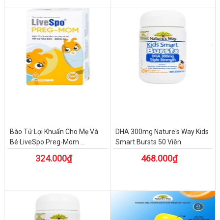
Bào Tử Lợi Khuẩn Cho Mẹ Và
DHA 300mg Nature's Way Kids
Bé LiveSpo Preg-Mom ...
Smart Bursts 50 Viên
324.000₫
468.000₫