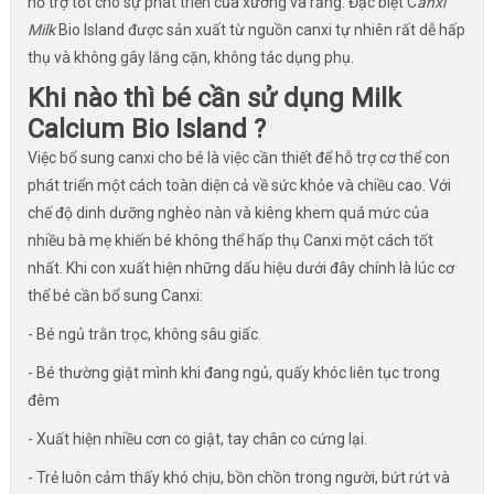
hỗ trợ tốt cho sự phát triển của xương và răng. Đặc biệt C
anxi
Milk
Bio Island được sản xuất từ nguồn canxi tự nhiên rất dễ hấp
thụ và không gây lắng cặn, không tác dụng phụ.
Khi nào thì bé cần sử dụng Milk
Calcium Bio Island ?
Việc bổ sung canxi cho bé là việc cần thiết để hỗ trợ cơ thể con
phát triển một cách toàn diện cả về sức khỏe và chiều cao. Với
chế độ dinh dưỡng nghèo nàn và kiêng khem quá mức của
nhiều bà mẹ khiến bé không thể hấp thụ Canxi một cách tốt
nhất. Khi con xuất hiện những dấu hiệu dưới đây chính là lúc cơ
thể bé cần bổ sung Canxi:
- Bé ngủ trằn trọc, không sâu giấc.
- Bé thường giật mình khi đang ngủ, quấy khóc liên tục trong
đêm
- Xuất hiện nhiều cơn co giật, tay chân co cứng lại.
- Trẻ luôn cảm thấy khó chịu, bồn chồn trong người, bứt rứt và