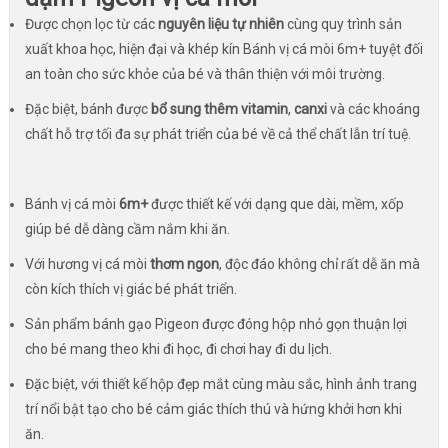
Được chọn lọc từ các
nguyên liệu tự nhiên
cùng quy trình sản
xuất khoa học, hiện đại và khép kín Bánh vị cá mòi 6m+ tuyệt đối
an toàn cho sức khỏe của bé và thân thiện với môi trường.
Đặc biệt, bánh được
bổ sung thêm vitamin
,
canxi
và các khoáng
chất hỗ trợ tối đa sự phát triển của bé về cả thể chất lẫn trí tuệ.
Bánh vị cá mòi
6m+
được thiết kế với dạng que dài, mềm, xốp
giúp bé dễ dàng cầm nắm khi ăn.
Với hương vị cá mòi
thơm ngon
, độc đáo không chỉ rất dễ ăn mà
còn kích thích vị giác bé phát triển.
Sản phẩm bánh gạo Pigeon được đóng hộp nhỏ gọn thuận lợi
cho bé mang theo khi đi học, đi chơi hay đi du lịch.
Đặc biệt, với thiết kế hộp đẹp mắt cùng màu sắc, hình ảnh trang
trí nổi bật tạo cho bé cảm giác thích thú và hứng khởi hơn khi
ăn.