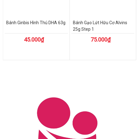
Bánh Ginbis Hình Thú DHA 63g
Bánh Gạo Lứt Hữu Cơ Alvins
25g Step 1
45.000₫
75.000₫