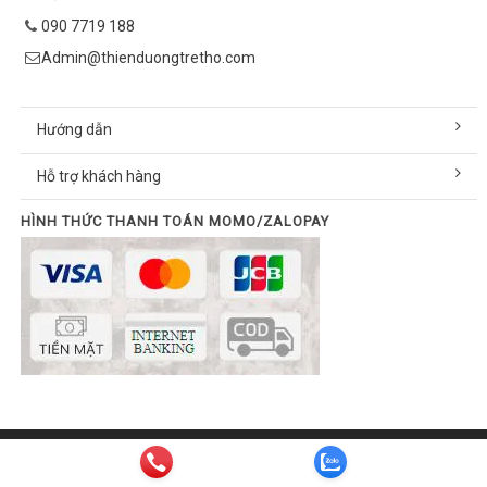
090 7719 188
Admin@thienduongtretho.com
Hướng dẫn
Hỗ trợ khách hàng
HÌNH THỨC THANH TOÁN MOMO/ZALOPAY
© Bản quyền thuộc về thienduongtretho.com | Cung cấp bởi
Sapo
Email:
info@thienduongtretho.com
| Hotline:
090 7719 188