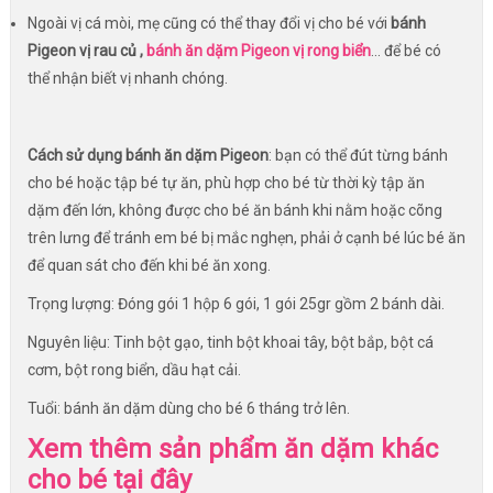
Ngoài vị cá mòi, mẹ cũng có thể thay đổi vị cho bé với
bánh
Pigeon vị rau củ ,
bánh ăn dặm Pigeon vị rong biển
... để bé có
thể nhận biết vị nhanh chóng.
Cách sử dụng bánh ăn dặm Pigeon
: bạn có thể đút từng bánh
cho bé hoặc tập bé tự ăn, phù hợp cho bé từ thời kỳ tập ăn
dặm đến lớn, không được cho bé ăn bánh khi nằm hoặc cõng
trên lưng để tránh em bé bị mắc nghẹn, phải ở cạnh bé lúc bé ăn
để quan sát cho đến khi bé ăn xong.
Trọng lượng: Đóng gói 1 hộp 6 gói, 1 gói 25gr gồm 2 bánh dài.
Nguyên liệu: Tinh bột gạo, tinh bột khoai tây, bột bắp, bột cá
cơm, bột rong biển, dầu hạt cải.
Tuổi: bánh ăn dặm dùng cho bé 6 tháng trở lên.
Xem thêm sản phẩm ăn dặm khác
cho bé tại đây