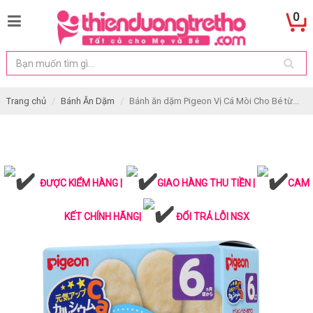
0
Trang chủ
Bánh Ăn Dặm
Bánh ăn dặm Pigeon Vị Cá Mòi Cho Bé từ...
ĐƯỢC KIỂM HÀNG |
GIAO HÀNG THU TIỀN |
CAM
KẾT CHÍNH HÃNG|
ĐỔI TRẢ LỖI NSX