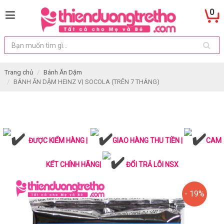
0
Trang chủ
Bánh Ăn Dặm
BÁNH ĂN DẶM HEINZ VỊ SOCOLA (TRÊN 7 THÁNG)
ĐƯỢC KIỂM HÀNG |
GIAO HÀNG THU TIỀN |
CAM
KẾT CHÍNH HÃNG|
ĐỔI TRẢ LỖI NSX
- 19%