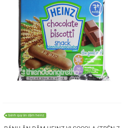
bánh quy ăn dặm heinz