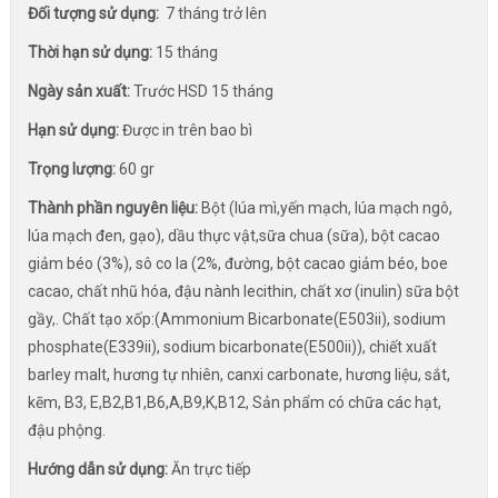
Đối tượng sử dụng:
7 tháng trở lên
Thời hạn sử dụng:
15 tháng
Ngày sản xuất:
Trước HSD 15 tháng
Hạn sử dụng:
Được in trên bao bì
Trọng lượng:
60 gr
Thành phần nguyên liệu:
Bột (lúa mì,yến mạch, lúa mạch ngô,
lúa mạch đen, gạo), dầu thực vật,sữa chua (sữa), bột cacao
giảm béo (3%), sô co la (2%, đường, bột cacao giảm béo, boe
cacao, chất nhũ hóa, đậu nành lecithin, chất xơ (inulin) sữa bột
gầy,. Chất tạo xốp:(Ammonium Bicarbonate(E503ii), sodium
phosphate(E339ii), sodium bicarbonate(E500ii)), chiết xuất
barley malt, hương tự nhiên, canxi carbonate, hương liệu, sắt,
kẽm, B3, E,B2,B1,B6,A,B9,K,B12, Sản phẩm có chữa các hạt,
đậu phộng.
Hướng dẫn sử dụng:
Ăn trực tiếp