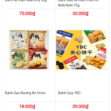
Bánh Ăn Dặm Mămmy 50g
Bánh Gạo Ăn Dặm Hữu Cơ
Nobi Nobi 15g
75.000₫
33.000₫
Bánh Gạo Nướng An Orion
Bánh Quy YBC
18.000₫
39.000₫