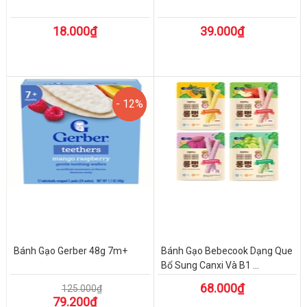
18.000₫
39.000₫
- 12%
- 12%
Bánh Gạo Gerber 48g 7m+
Bánh Gạo Bebecook Dạng Que
Bổ Sung Canxi Và B1 ...
68.000₫
125.000₫
79.200₫