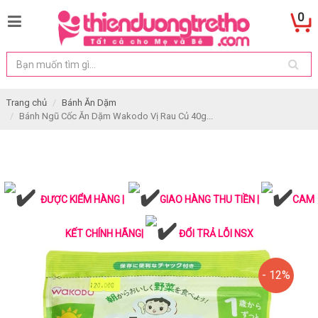
0
Trang chủ
Bánh Ăn Dặm
Bánh Ngũ Cốc Ăn Dặm Wakodo Vị Rau Củ 40g...
ĐƯỢC KIỂM HÀNG |
GIAO HÀNG THU TIỀN |
CAM
KẾT CHÍNH HÃNG|
ĐỔI TRẢ LỖI NSX
- 12%