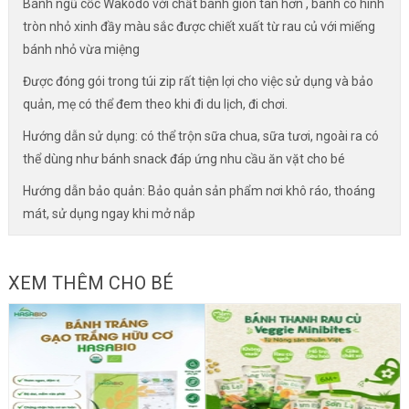
Bánh ngũ cốc Wakodo với chất bánh giòn tan hơn , bánh có hình
tròn nhỏ xinh đầy màu sắc được chiết xuất từ rau củ với miếng
bánh nhỏ vừa miệng
Được đóng gói trong túi zip rất tiện lợi cho việc sử dụng và bảo
quản, mẹ có thể đem theo khi đi du lịch, đi chơi.
Hướng dẫn sử dụng: có thể trộn sữa chua, sữa tươi, ngoài ra có
thể dùng như bánh snack đáp ứng nhu cầu ăn vặt cho bé
Hướng dẫn bảo quản: Bảo quản sản phẩm nơi khô ráo, thoáng
mát, sử dụng ngay khi mở nắp
XEM THÊM CHO BÉ