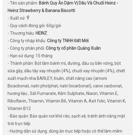
- Tên sản phẩm:
Bánh Quy Ăn Dặm Vị Dâu Và Chuối Heinz -
Heinz Strawberry & Banana Biscotti
- Xuất xứ:
Ý
- Quy cách đóng gói: 60g/gói
- Thương hiệu:
HEINZ
- Công ty nhập khẩu:
Công ty TNHH Đất Mới
- Công ty phân phối:
Công ty cổ phần Quảng Xuân
- Hạn sử dụng: 15 tháng
- Thành phần: Bột làm bánh mì, đường, dầu cọ bền vững, bột
sữa gầy, dâu tây xay nhuyễn (4%), chuối xay nhuyễn (4%), chiết
xuất mạch nha BARLEY, Inulin, chất nâng cao (amoni
Bicacbonat, natri photphat, natri bicarbonat), canxi cacbonat,
hương liệu , Sắt Fumarate, Kẽm Sulphate, Niacin, Vitamin E,
Riboflavin, Thiamin, Vitamin B6, Vitamin A, Axit folic, Vitamin K,
Vitamin B12
- Bảo quản: Bảo quản nơi khô ráo, sạch sẽ, tránh ánh nắng mặt
trời trực tiếp
- Hướng dẫn sử dụng: dùng ăn trực tiếp hoặc có thể làm mềm