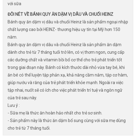
với sữa
ĐÔI NÉT VỀ BÁNH QUY ĂN DẶM VỊ DÂU VÀ CHUỐI HEINZ
Bánh quy ăn dặm vị dâu và chuối Heinz là sản phẩm ngoại nhập
chất lượng cao bởi HEINZ- thương hiệu uy tín tại Mỹ hơn 150
năm.
Bánh quy ăn dặm vị dâu và chuối Heinz là sản phẩm ăn dặm
dành cho trẻ từ 7 tháng tuổi trở lên, có vị thơm ngon, cung cấp
các dưỡng chất và vitamin bồi bổ cơ thể cho trẻ phát triển tốt
trong giai đoạn này. Bánh có kích thước dài nhỏ vừa tay bé, khi
ăn bé có thể luyện tập phản xạ, khả năng cầm nắm, tập cơ hàm,
giúp nướu và răng của trẻ phát triển khỏe mạnh. Ngoài ra việc
tập nhai, nuốt sẽ có ích cho việc phát triển trí tuệ và ngôn ngữ
của trẻ sau này.
Lưu ý :
- Sữa mẹ là thức ăn hoàn hảo nhất cho trẻ sơ sinh.
- Sản phẩm này là thức ăn dặm bổ sung cùng với sữa mẹ dùng
cho trẻ từ 7 tháng tuổi.