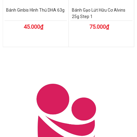
Bánh Ginbis Hình Thú DHA 63g
Bánh Gạo Lứt Hữu Cơ Alvins
25g Step 1
45.000₫
75.000₫