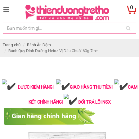
0
Trang chủ
Bánh Ăn Dặm
Bánh Quy Dinh Dưỡng Heinz Vị Dâu Chuối 60g 7m+
ĐƯỢC KIỂM HÀNG |
GIAO HÀNG THU TIỀN |
CAM
KẾT CHÍNH HÃNG|
ĐỔI TRẢ LỖI NSX